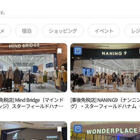
す。
メ
宿泊
ショッピング
イベント
レ
免税店] Mind Bridge（マインド
[事後免税店] NANING9（ナンニ
ッジ）スターフィールドハナム
グ）・スターフィールドハナム
南）店(마인드브릿지 스타필드 하
南）店(난닝구 스타필드 하남점)