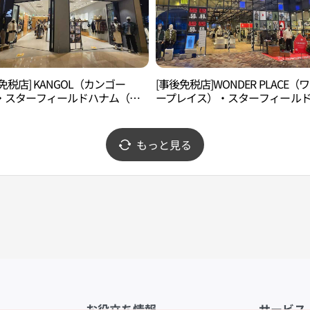
免税店] KANGOL（カンゴー
[事後免税店]WONDER PLACE（
・スターフィールドハナム（河
ープレイス）・スターフィール
(캉골 스타필드 하남점)
ナム（河南）店(원더플레이스 스
드 하남점)
もっと見る
お役立ち情報
サービス