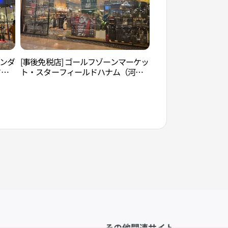
ワンダ
[事後免税店] ゴールフゾーンマーケッ
一字山自然公園（일
ドハ
ト・スターフィールドハナム（河
타필
南）店(골프존마켓 스타필드 하남점)
その他関連サイト