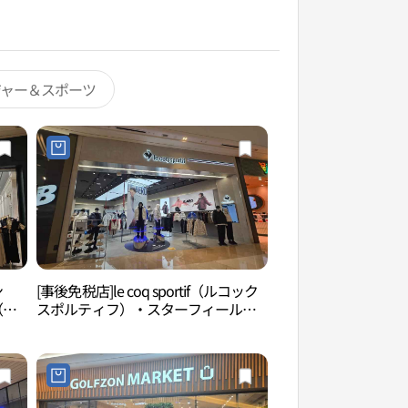
ジャー＆スポーツ
ン
[事後免税店]le coq sportif（ルコック
smob河南（스몹 
（河
スポルティフ）・スターフィールド
ハナム（河南）店(르꼬끄스포르티브
스타필드 하남점)