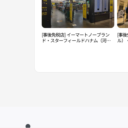
[事後免税店] イーマートノーブラン
[事後
ド・スターフィールドハナム（河
ル）
南）店(노브랜드 스타필드 하남점)
南）店