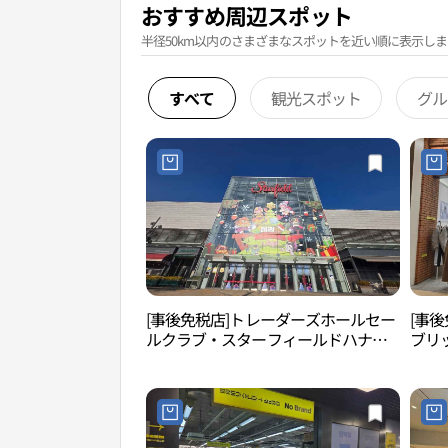
おすすめ周辺スポット
半径50km以内のさまざまなスポットを近い順に表示しま
すべて
観光スポット
グル
[事後免税店]トレーダーズホールセー
[事後
ルクラブ・スターフィールドハナム
ブリ
（河南）店(트레이더스 홀세일클럽 스
（河
타필드 하남점)
남점)