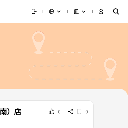
河南）店
0
0