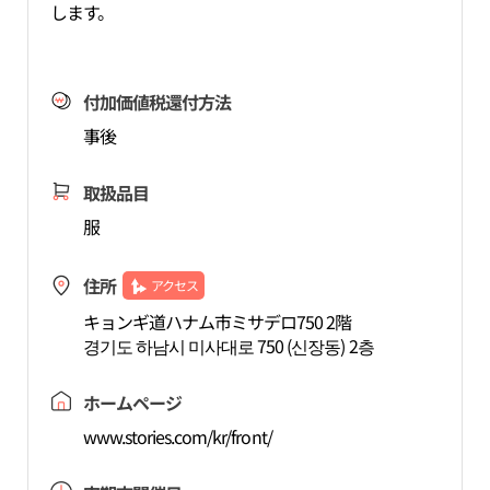
します。
付加価値税還付方法
事後
取扱品目
服
住所
アクセス
キョンギ道ハナム市ミサデロ750 2階
경기도 하남시 미사대로 750 (신장동) 2층
ホームページ
www.stories.com/kr/front/