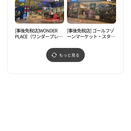
남점)
스타필드 하남점)
[事後免税店]WONDER
[事後免税店] ゴールフゾ
南漢
PLACE（ワンダープレイ
ーンマーケット・スター
성 탐
ス）・スターフィールド
フィールドハナム（河
ハナム（河南）店(원더
南）店(골프존마켓 스타
플레이스 스타필드 하남
필드 하남점)
もっと見る
점)