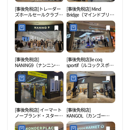
[事後免税店]トレーダー
[事後免税店] Mind
smo
ズホールセールクラブ・
Bridge（マインドブリッ
スターフィールドハナム
ジ）スターフィールドハ
（河南）店(트레이더스
ナム（河南）店(마인드
홀세일클럽 스타필드 하
브릿지 스타필드 하남점)
남점)
[事後免税店]
[事後免税店]le coq
プラ
NANING9（ナンニン
sportif（ルコックスポル
라움
グ）・スターフィールド
ティフ）・スターフィー
ハナム（河南）店(난닝
ルドハナム（河南）店
구 스타필드 하남점)
(르꼬끄스포르티브 스타
필드 하남점)
[事後免税店] イーマート
[事後免税店]
一字
ノーブランド・スターフ
KANGOL（カンゴー
자연
ィールドハナム（河南）
ル）・スターフィールド
店(노브랜드 스타필드 하
ハナム（河南）店(캉골