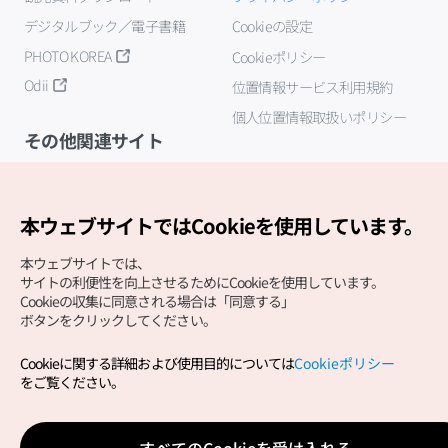
デジタルブック／電子書籍
Cookieの設定
PHOTO KOREA
Cookieポリシー
Odii
位置情報サービス利用規約
個人位置情報取扱いポリシー
その他関連サイト
韓国観光公社
K-MICE
本ウェブサイトではCookieを使用しています。
本ウェブサイトでは、
サイトの利便性を向上させるためにCookieを使用しています。
Cookieの収集に同意される場合は「同意する」
ボタンをクリックしてください。
Cookieに関する詳細および使用目的については
Cookieポリシー
Copyright (c) Korea Tourism Organization All Rights
をご覧ください。
Reserved.
サイトエラー報告
公式メール
japanese@knto.or.kr