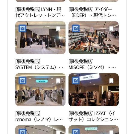
[事後免税店] LYNN・現
[事後免税店] アイダー
清渓
代アウトレットトンデム
（EiDER）・現代トンデ
천헌
ン（東大門）店(린 현대
ムン（東大門）(아이더
아울렛 동대문점)
현대아울렛 동대문점)
[事後免税店]
[事後免税店]
東大
SYSTEM（システム）・
MISOPE（ミソペ）・現
（D
現代アウトレットトンデ
代アウトレットトンデム
플라자
ムン（東大門）店(시스
ン（東大門）店(미소페
템 현대아울렛 동대문점)
현대아울렛 동대문점)
[事後免税店]
[事後免税店] IZZAT（イ
東大
renoma（レノマ）レデ
ザット）コレクション・
대문
ィース・現代アウトレッ
現代アウトレットトンデ
トトンデムン（東大門）
ムン（東大門）店(아이