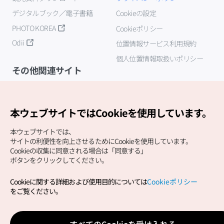
デジタルブック／電子書籍
Cookieの設定
PHOTO KOREA
Cookieポリシー
Odii
位置情報サービス利用規約
個人位置情報取扱いポリシー
その他関連サイト
韓国観光公社
K-MICE
本ウェブサイトではCookieを使用しています。
本ウェブサイトでは、
サイトの利便性を向上させるためにCookieを使用しています。
Cookieの収集に同意される場合は「同意する」
ボタンをクリックしてください。
Cookieに関する詳細および使用目的については
Cookieポリシー
Copyright (c) Korea Tourism Organization All Rights
をご覧ください。
Reserved.
サイトエラー報告
公式メール
japanese@knto.or.kr