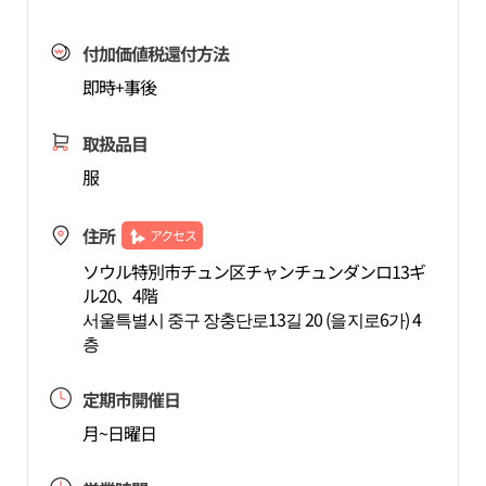
付加価値税還付方法
即時+事後
取扱品目
服
住所
アクセス
ソウル特別市チュン区チャンチュンダンロ13ギ
ル20、4階
서울특별시 중구 장충단로13길 20 (을지로6가) 4
층
定期市開催日
月~日曜日