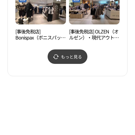
店(레노마레이디 현대아
잗컬렉션 현대아울렛 동
울렛 동대문점)
대문점)
[事後免税店]
[事後免税店] OLZEN（オ
漢陽
Bonispax（ボニスパック
ルゼン）・現代アウトレ
성박
ス）・現代アウトレット
ットトンデムン（東大
トンデムン（東大門）店
門）店(올젠 현대아울렛
(보니스팍스 현대아울렛
동대문점)
もっと見る
동대문점)