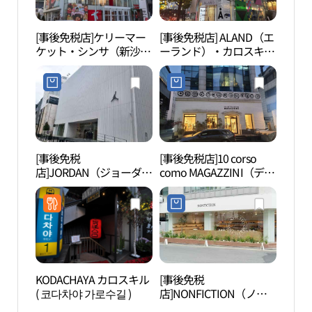
[事後免税店]ケリーマー
[事後免税店] ALAND（エ
K-S
ケット・シンサ（新沙）
ーランド）・カロスキル
通り （
(캐리마켓 신사)
店(에이랜드 가로수길점)
스타
[事後免税
[事後免税店]10 corso
スパ
店]JORDAN（ジョーダ
como MAGAZZINI（ディ
ン）・ソウル(조던 서울)
エチコルソコモ・マガチ
ニ）・カロスギル店(10
꼬르소꼬모 마가찌니 가
로수길점)
KODACHAYA カロスキル
[事後免税
O H
( 코다차야 가로수길 )
店]NONFICTION（ノン
フィクション）・シンサ