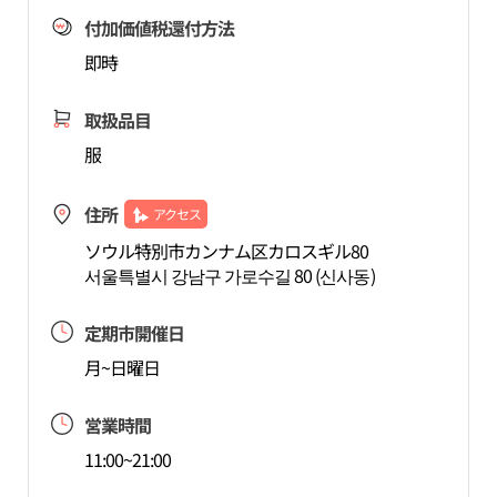
付加価値税還付方法
即時
取扱品目
服
住所
アクセス
ソウル特別市カンナム区カロスギル80
서울특별시 강남구 가로수길 80 (신사동)
定期市開催日
月~日曜日
営業時間
11:00~21:00