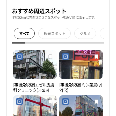
おすすめ周辺スポット
半径50km以内のさまざまなスポットを近い順に表示します。
すべて
観光スポット
グルメ
宿泊
[事後免税店]エゼル皮膚
[事後免税店] ミン薬局(밍
新沙
科クリニック(에젤피부
약국)
동 가
과의원)