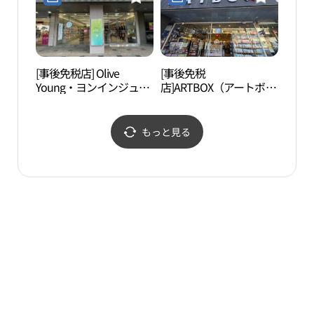
드 용인삼가점)
[事後免税店] Olive
[事後免税
京畿
Young・ヨンインジュン
店]ARTBOX（アートボッ
악당
アン（龍仁中央）店(올
クス）・ヨンインジュン
리브영 용인중앙점)
アン（龍仁中央）店(아
트박스 용인중앙점)
もっと見る