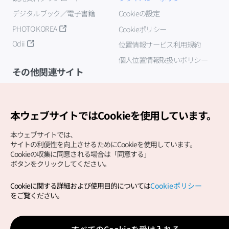
デジタルブック／電子書籍
Cookieの設定
PHOTO KOREA
Cookieポリシー
Odii
位置情報サービス利用規約
個人位置情報取扱いポリシー
その他関連サイト
韓国観光公社
K-MICE
本ウェブサイトではCookieを使用しています。
本ウェブサイトでは、
サイトの利便性を向上させるためにCookieを使用しています。
Cookieの収集に同意される場合は「同意する」
ボタンをクリックしてください。
Cookieに関する詳細および使用目的については
Cookieポリシー
Copyright (c) Korea Tourism Organization All Rights
をご覧ください。
Reserved.
サイトエラー報告
公式メール
japanese@knto.or.kr