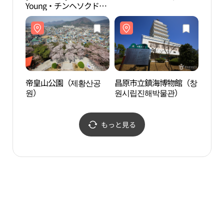
Young・チンヘソクドン
원시
（鎮海石洞）店(올리브
영 진해석동점)
帝皇山公園（제황산공
昌原市立鎮海博物館（창
余佐
원）
원시립진해박물관）
좌천
もっと見る