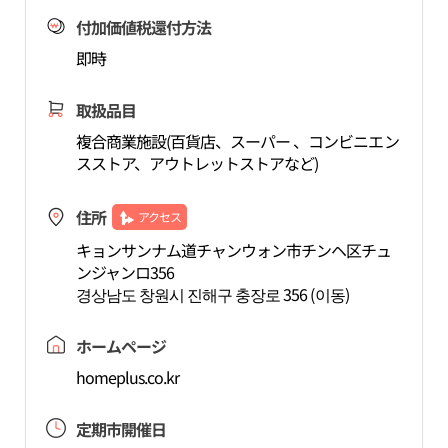
付加価値税還付方法
即時
取扱品目
複合商業施設(百貨店、スーパー 、コンビニエン
スストア、アウトレットストアなど)
住所
アクセス
キョンサンナム道チャンウォン市チンヘ区チュ
ンジャンロ356
경상남도 창원시 진해구 충장로 356 (이동)
ホームページ
homeplus.co.kr
定期市開催日