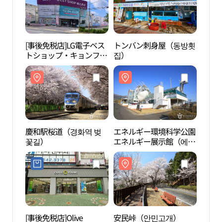
[事後免税店]LG電子ベス
トンバン刺身屋（동방횟
慶和
トショップ・キョンファ
집）
꽃길
（慶和）店(LG전자 베스
트샵 경화점)
慶和駅桜道（경화역 벚
エネルギー環境科学公園
安民
꽃길）
エネルギー展示館（에너
지환경과학공원 에너지
전시관）
[事後免税店]Olive
安民峠（안민고개）
昌原