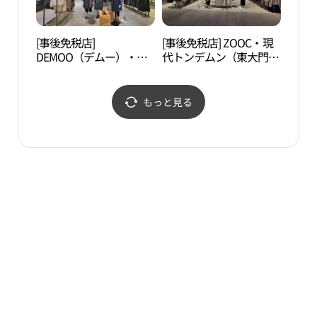
[事後免税店]
[事後免税店] ZOOC・現
漢陽
DEMOO（デムー）・現
代トンデムン（東大門）
성박
代アウトレットトンデム
(쥬크 현대아울렛 동대문
ン（東大門）店(데무 현
점)
대아울렛 동대문점)
もっと見る