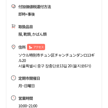
付加価値税還付方法
即時+事後
取扱品目
服, 靴類, かばん類
住所
アクセス
ソウル特別市チュン区チャンチュンダンロ13ギ
ル20
서울특별시 중구 장충단로13길 20 (을지로6가)
定期市開催日
月~日曜日
営業時間
10:00~21:00