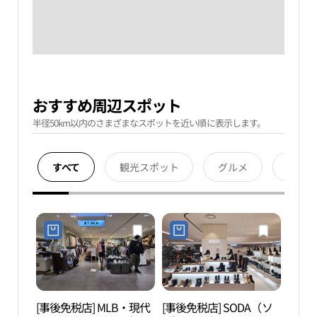
おすすめ周辺スポット
半径50km以内のさまざまなスポットを近い順に表示します。
すべて
観光スポット
グルメ
宿泊
[事後免税店] MLB・現代
[事後免税店] SODA（ソ
清渓