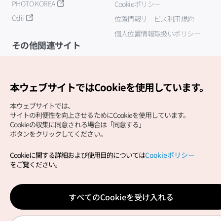
PHOTO KOREA
Cookieポリシー
Odii
位置情報サービス利用規約
個人位置情報取扱いポリシー
その他関連サイト
韓国観光公社
K-MICE
本ウェブサイトではCookieを使用しています。
本ウェブサイトでは、
サイトの利便性を向上させるためにCookieを使用しています。
Cookieの収集に同意される場合は「同意する」
ボタンをクリックしてください。
Cookieに関する詳細および使用目的については
Cookieポリシー
Copyright (c) Korea Tourism Organization All Rights
をご覧ください。
Reserved.
サイトエラー報告
公式メール
japanese@knto.or.kr
すべてのCookieを受け入れる