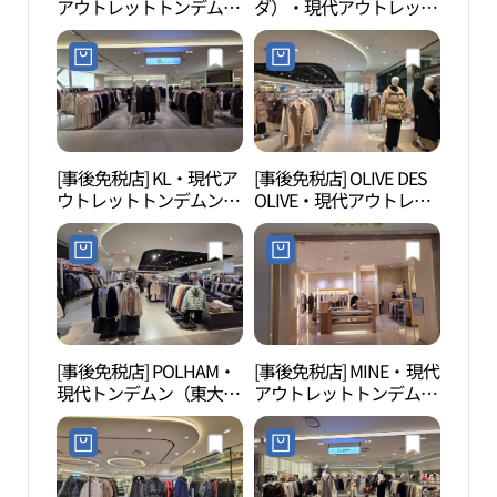
アウトレットトンデムン
ダ）・現代アウトレット
천헌
（東大門）店(MLB 현대
トンデムン（東大門）店
아울렛 동대문점)
(소다 현대아울렛 동대문
점)
[事後免税店] KL・現代ア
[事後免税店] OLIVE DES
東大
ウトレットトンデムン
OLIVE・現代アウトレッ
（D
（東大門）店(KL 현대아
トトンデムン（東大門）
플라자
울렛 동대문점)
店(올리브데올리브 현대
아울렛 동대문점)
[事後免税店] POLHAM・
[事後免税店] MINE・現代
東大
現代トンデムン（東大
アウトレットトンデムン
대문
門）(폴햄 현대아울렛 동
（東大門）店(마인 현대
대문점)
아울렛 동대문점)