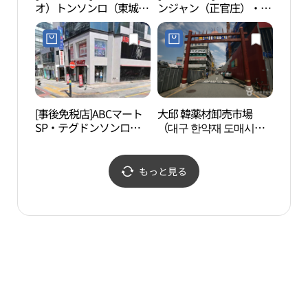
オ）トンソンロ（東城
ンジャン（正官庄）・ヤ
YMC
路）2号店(스파오 동성로
ンニョンシ（薬令市）店
2호점)
(정관장 약령시점)
[事後免税店]ABCマート
大邱 韓薬材卸売市場
近代
SP・テグドンソンロ
（대구 한약재 도매시
家（
（大邱東城路）店(ABC마
장）
산예
트 SP 대구동성로점)
もっと見る