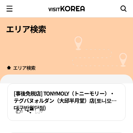
エリア検索
エリア検索
[事後免税店] TONYMOLY（トニーモリー）・
テグバヌォルダン（大邱半月堂）店(토니모리
대구반월당점)
0
0