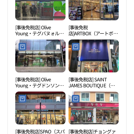
[事後免税店] Olive
[事後免税
大邱
Young・テグバヌォルダ
店]ARTBOX（アートボッ
협회
ン（大邱半月堂）店(올
クス）・パヌォルダン
리브영 대구반월당점)
（半月堂）駅舎店(아트
박스 반월당역사점)
[事後免税店] Olive
[事後免税店] SAINT
大邱
Young・テグドンソンロ
JAMES BOUTIQUE（セ
（대구
グァンジャン（大邱東城
イントジェームスブティ
물관
路広場）店(올리브영 대
ック）・テグ（大邱）店
구동성로광장점)
(세인트제임스 부티크 대
구)
[事後免税店]SPAO（スパ
[事後免税店]チョングァ
嶠南Y