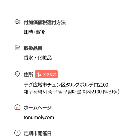
付加価値税還付方法
即時+事後
取扱品目
香水・化粧品
住所
アクセス
テグ広域市チュン区タルグボルデロ2100
대구광역시 중구 달구벌대로 지하2100 (덕산동)
ホームページ
tonumoly.com
定期市開催日