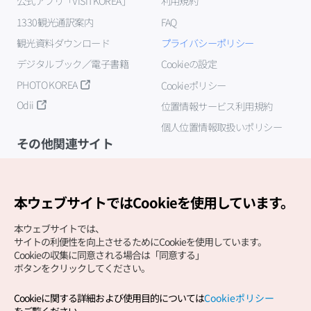
公式アプリ「VISITKOREA」
利用規約
1330観光通訳案内
FAQ
観光資料ダウンロード
プライバシーポリシー
デジタルブック／電子書籍
Cookieの設定
PHOTO KOREA
Cookieポリシー
Odii
位置情報サービス利用規約
個人位置情報取扱いポリシー
その他関連サイト
韓国観光公社
K-MICE
本ウェブサイトではCookieを使用しています。
本ウェブサイトでは、
サイトの利便性を向上させるためにCookieを使用しています。
Cookieの収集に同意される場合は「同意する」
ボタンをクリックしてください。
Cookieに関する詳細および使用目的については
Cookieポリシー
Copyright (c) Korea Tourism Organization All Rights