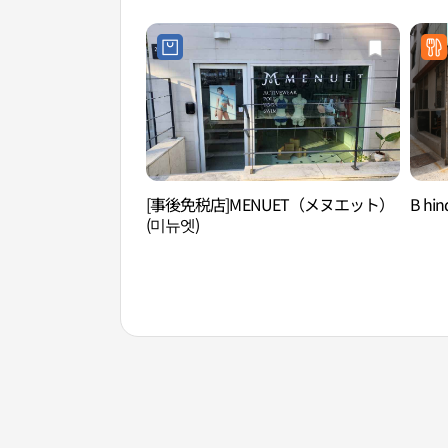
[事後免税店]MENUET（メヌエット）
B h
(미뉴엣)