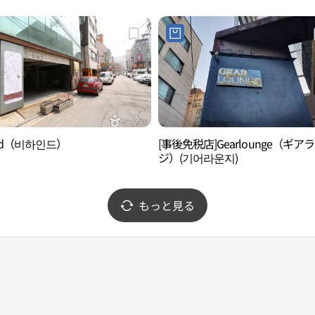
ind（비하인드）
[事後免税店]Gearlounge（ギア
ジ）(기어라운지)
もっと見る