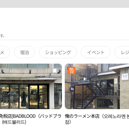
す。
メ
宿泊
ショッピング
イベント
レ
免税店]BADBLOOD（バッドブラ
俺のラーメン本店（오레노라멘 
）(배드블러드)
점）