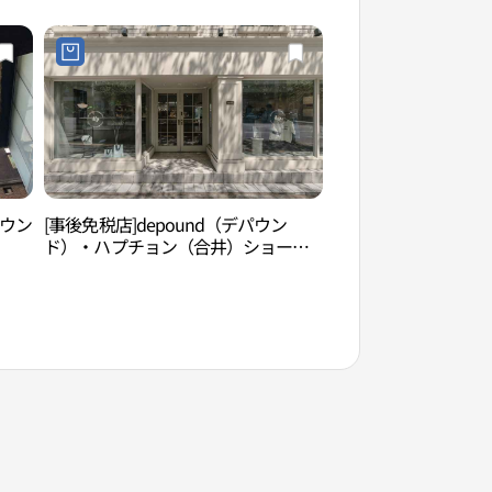
ラウン
[事後免税店]depound（デパウン
COCORY色彩研究
ド）・ハプチョン（合井）ショール
리색채연구소（홍대
ーム(드파운드 합정 쇼룸)