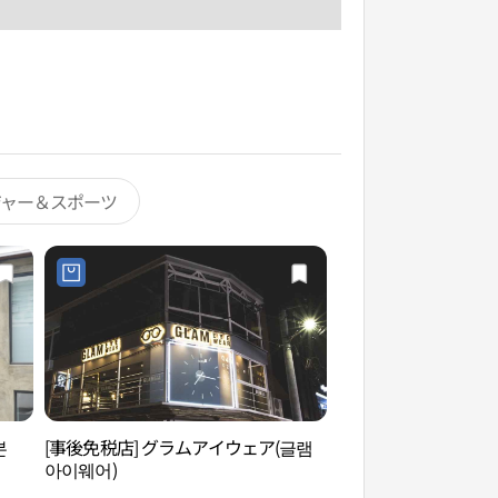
ジャー＆スポーツ
본
[事後免税店] グラムアイウェア(글램
ローリングホール（
아이웨어)