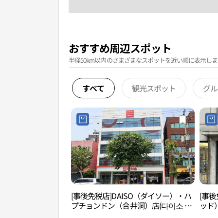
おすすめ周辺スポット
半径50km以内のさまざまなスポットを近い順に表示しま
すべて
観光スポット
グル
[事後免税店]DAISO（ダイソー）・ハ
[事後
プチョンドン（合井洞）店(다이소 합
ッド
정동점)