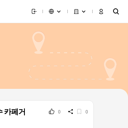
 카페거
0
0