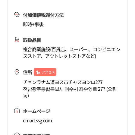
付加価値税還付方法
即時+事後
取扱品目
複合商業施設(百貨店、スーパー 、コンビニエン
スストア、アウトレットストアなど)
住所
アクセス
チョンラナム道ヨス市チャスヨンロ277
전남광주통합특별시 여수시 좌수영로 277 (오림
동)
ホームページ
emart.ssg.com