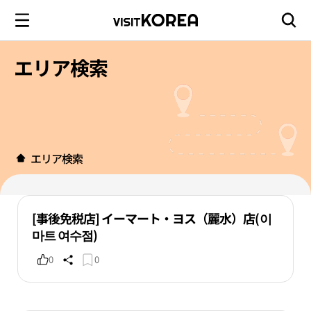
エリア検索
エリア検索
[事後免税店] イーマート・ヨス（麗水）店(이
마트 여수점)
0
0