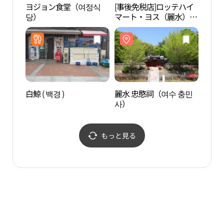
ヨジョン食堂（여정식
[事後免税店]ロッテハイ
李舜
당）
マート・ヨス（麗水）店
장）
(롯데하이마트 여수점)
白鯨 ( 백경 )
麗水 忠愍祠（여수 충민
左水営
사）
もっと見る