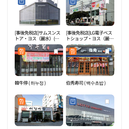
[事後免税店]サムスンス
[事後免税店]LG電子ベス
麗水 
トア・ヨス（麗水）(삼
トショップ・ヨス（麗
사）
성스토어 여수)
水）店(LG전자 베스트샵
여수점)
韓牛停 ( 하누정 )
伯秀寿司 ( 백수초밥 )
鳳山
（봉