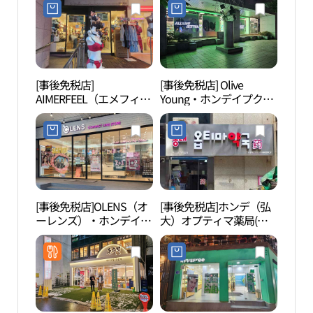
십 스토어）
운)
[事後免税店]
[事後免税店] Olive
リア
AIMERFEEL（エメフィー
Young・ホンデイプク駅
ンジ
ル）・ホンデ（弘大）店
店(올리브영 홍대입구역
챌린
(에메필 홍대점)
점)
[事後免税店]OLENS（オ
[事後免税店]ホンデ（弘
弘大
ーレンズ）・ホンデイプ
大）オプティマ薬局(홍
난타
ク駅店(오렌즈 홍대입구
대옵티마약국)
역점)