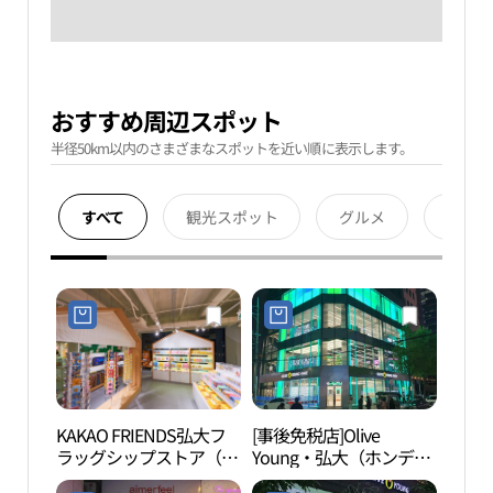
おすすめ周辺スポット
半径50km以内のさまざまなスポットを近い順に表示します。
すべて
観光スポット
グルメ
宿泊
KAKAO FRIENDS弘大フ
[事後免税店]Olive
弘大
ラッグシップストア（카
Young・弘大（ホンデ）
카오프렌즈 홍대 플래그
タウン(올리브영 홍대 타