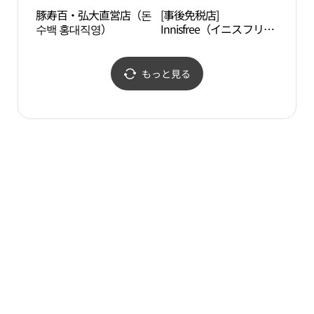
豚寿百・弘大直営店（돈
[事後免税店]
延南
수백 홍대직영）
Innisfree（イニスフリ
ー）・ホンデ（弘大）3
号店(이니스프리 홍대3호
점)
もっと見る