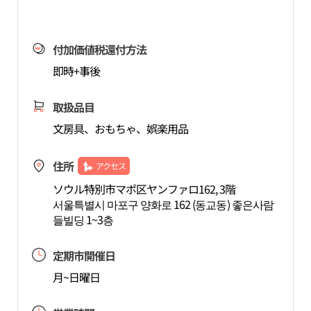
付加価値税還付方法
即時+事後
取扱品目
文房具、おもちゃ、娯楽用品
住所
アクセス
ソウル特別市マポ区ヤンファロ162, 3階
서울특별시 마포구 양화로 162 (동교동) 좋은사람
들빌딩 1~3층
定期市開催日
月~日曜日