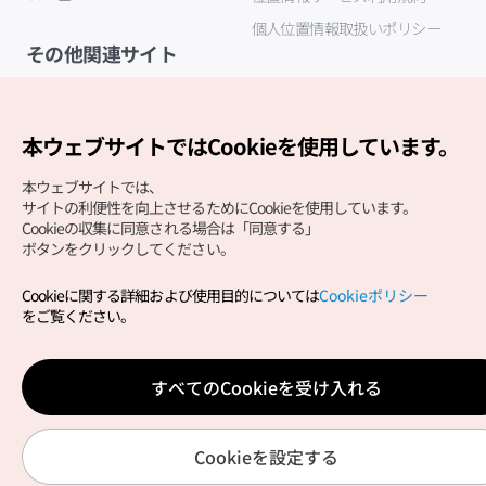
個人位置情報取扱いポリシー
その他関連サイト
韓国観光公社
K-MICE
本ウェブサイトではCookieを使用しています。
本ウェブサイトでは、
サイトの利便性を向上させるためにCookieを使用しています。
Cookieの収集に同意される場合は「同意する」
ボタンをクリックしてください。
Cookieに関する詳細および使用目的については
Cookieポリシー
Copyright (c) Korea Tourism Organization All Rights
をご覧ください。
Reserved.
サイトエラー報告
公式メール
japanese@knto.or.kr
すべてのCookieを受け入れる
Cookieを設定する