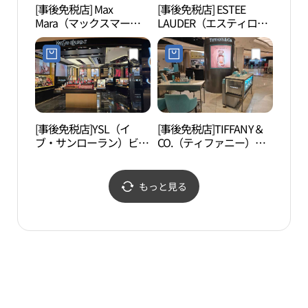
[事後免税店] Max
[事後免税店] ESTEE
キッ
Mara（マックスマー
LAUDER（エスティロー
자니아
ラ）・ロッテ百貨店チャ
ダー）・ロッテ百貨店チ
ムシル（蚕室）
ャムシル（蚕室）
AVENUEL（アヴェニュ
AVENUEL（アヴェニュ
エル）店(막스마라 롯데
エル）店(에스티로더 롯
백화점 잠실 에비뉴엘점)
데백화점 잠실 에비뉴엘
점)
[事後免税店]YSL（イ
[事後免税店]TIFFANY＆
ロッ
ブ・サンローラン）ビュ
CO.（ティファニー）香
館（
ーティー・ロッテ百貨店
水・ロッテ百貨店チャム
관）
チャムシル（蚕室）
シル（蚕室）
AVENUEL（アヴェニュ
AVENUEL（アヴェニュ
もっと見る
エル）店(입생로랑 뷰티
エル）店(티파니향수 롯
롯데백화점 잠실 에비뉴
데백화점 잠실 에비뉴엘
엘점)
점)