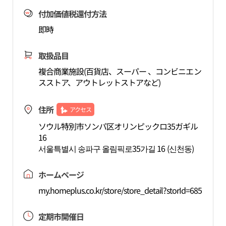
付加価値税還付方法
即時
取扱品目
複合商業施設(百貨店、スーパー 、コンビニエン
スストア、アウトレットストアなど)
住所
アクセス
ソウル特別市ソンパ区オリンピックロ35ガギル
16
서울특별시 송파구 올림픽로35가길 16 (신천동)
ホームページ
my.homeplus.co.kr/store/store_detail?storId=685
定期市開催日