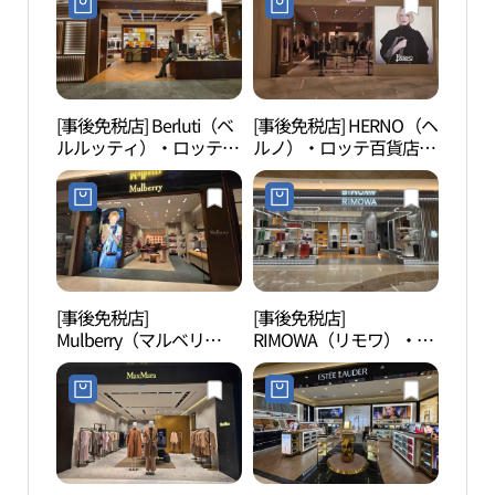
[事後免税店] Berluti（ベ
[事後免税店] HERNO（ヘ
ロッ
ルルッティ）・ロッテ百
ルノ）・ロッテ百貨店
ウム
貨店チャムシル（蚕室）
AVENUEL（アヴェニュ
리움
AVENUEL（アヴェニュ
エル）チャムシル（蚕
エル）店(벨루티 롯데백
室）店(에르노 롯데백화
화점 잠실 에비뉴엘점)
점 에비뉴엘 잠실점)
[事後免税店]
[事後免税店]
ロッ
Mulberry（マルベリ
RIMOWA（リモワ）・ロ
ロッ
ー）・ロッテワールドモ
ッテ百貨店
（롯
ール店(멀버리 롯데월드
AVENUEL（アヴェニュ
드몰
몰점)
エル）チャムシル（蚕
室）店(리모와 롯데백화
점 에비뉴엘 잠실점)