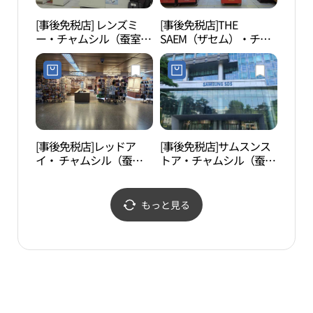
[事後免税店] レンズミ
[事後免税店]THE
ロッ
ー・チャムシル（蚕室）
SAEM（ザセム）・チャ
館（
地下商店街店(렌즈미 잠
ムシル（蚕室）駅店(더
관）
실지하상가점)
샘 잠실역점)
[事後免税店]レッドア
[事後免税店]サムスンス
シャ
イ・ チャムシル（蚕
トア・チャムシル（蚕
（샤
室）地下商店街店(레드
室）SDSタワー(삼성스토
아이 잠실지하상가점)
어 잠실SDS타워)
もっと見る