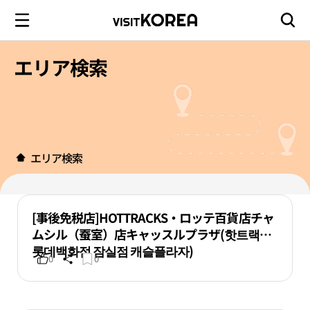
エリア検索
エリア検索
[事後免税店]HOTTRACKS・ロッテ百貨店チャ
ムシル（蚕室）店キャッスルプラザ(핫트랙스
롯데백화점 잠실점 캐슬플라자)
0
0