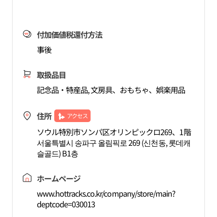
付加価値税還付方法
事後
取扱品目
記念品・特産品, 文房具、おもちゃ、娯楽用品
住所
アクセス
ソウル特別市ソンパ区オリンピックロ269、1階
서울특별시 송파구 올림픽로 269 (신천동, 롯데캐
슬골드) B1층
ホームページ
www.hottracks.co.kr/company/store/main?
deptcode=030013