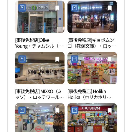
[事後免税店]Olive
[事後免税店]キョボムン
ロッ
Young・チャムシル（蚕
ゴ（教保文庫）・ロッテ
ロッ
室）店(올리브영 잠실점)
百貨店チャムシル（蚕
（롯
室）店キャッスルプラザ
드몰
(교보문고 롯데백화점 잠
실점 캐슬플라자)
[事後免税店] MIXXO（ミ
[事後免税店] Holika
ロッ
ッソ）・ロッテワールド
Holika（ホリカホリ
ソウ
モール(미쏘 롯데백화점
カ）・チャムシル（蚕
타워
잠실점 캐슬플라자)
室）地下店(홀리카홀리
카 잠실지하점)