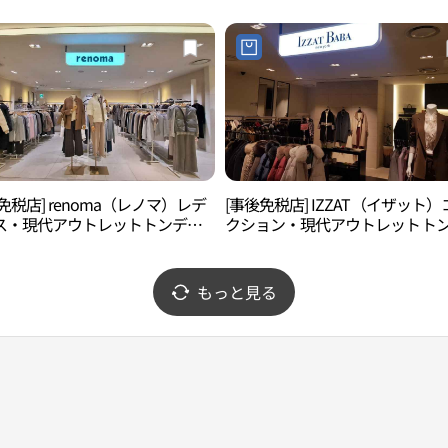
免税店] renoma（レノマ）レデ
[事後免税店] IZZAT（イザット）
ス・現代アウトレットトンデム
クション・現代アウトレットト
東大門）店(레노마레이디 현대아
ムン（東大門）店(아이잗컬렉션 
동대문점)
아울렛 동대문점)
もっと見る