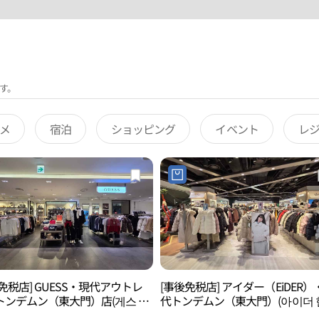
す。
メ
宿泊
ショッピング
イベント
レ
免税店] GUESS・現代アウトレ
[事後免税店] アイダー（EiDER）
トンデムン（東大門）店(게스 현
代トンデムン（東大門）(아이더 
렛 동대문점)
아울렛 동대문점)