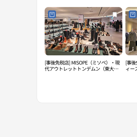
[事後免税店] MISOPE（ミソペ）・現
[事後
代アウトレットトンデムン（東大
ィー
門）店(미소페 현대아울렛 동대문점)
ン（
울렛 