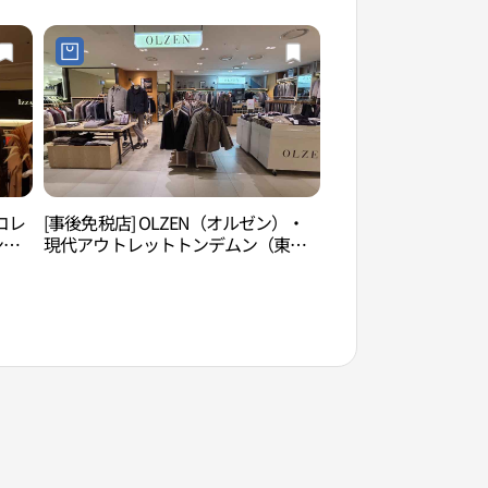
コレ
[事後免税店] OLZEN（オルゼン）・
東大門歴史文化公園
ンデ
現代アウトレットトンデムン（東大
화공원）
현대
門）店(올젠 현대아울렛 동대문점)