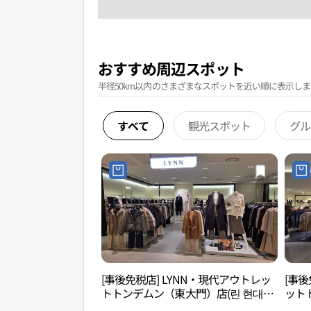
おすすめ周辺スポット
半径50km以内のさまざまなスポットを近い順に表示しま
すべて
観光スポット
グル
[事後免税店] LYNN・現代アウトレッ
[事後
トトンデムン（東大門）店(린 현대아
ット
울렛 동대문점)
대아울