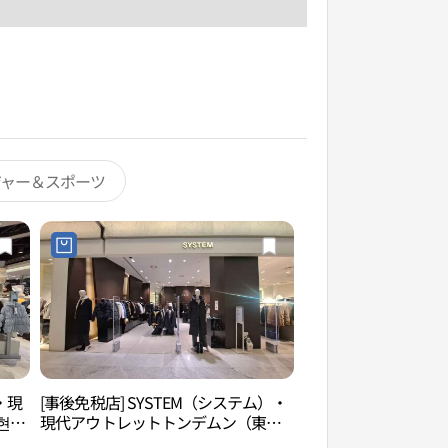
ジャー＆スポーツ
・現
[事後免税店] SYSTEM（システム）・
清渓川古本屋通り（
현대
現代アウトレットトンデムン（東大
리）
門）店(시스템 현대아울렛 동대문점)