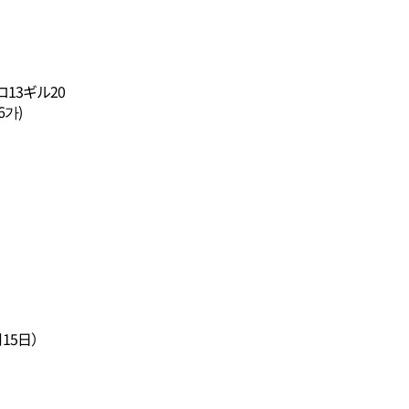
13ギル20
6가)
15日）