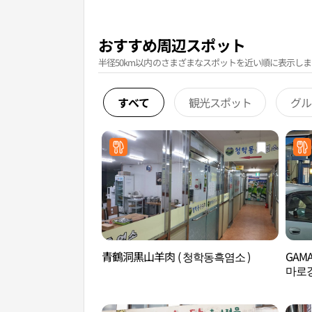
おすすめ周辺スポット
半径50km以内のさまざまなスポットを近い順に表示しま
すべて
観光スポット
グル
青鶴洞黒山羊肉 ( 청학동흑염소 )
GAM
마로강