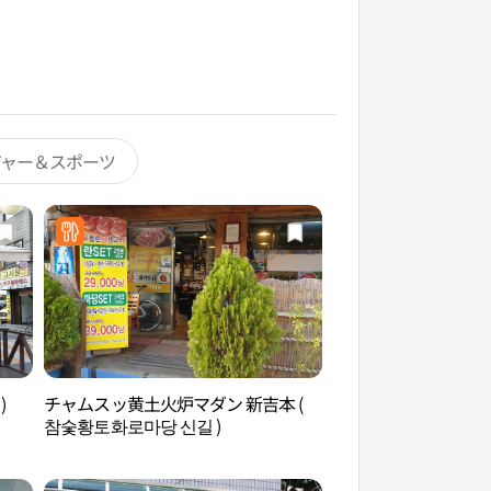
ジャー＆スポーツ
)
チャムスッ黄土火炉マダン 新吉本 (
汝矣島セッカン生態
참숯황토화로마당 신길 )
강생태공원）