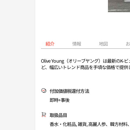
紹介
情報
地図
Olive Young（オリーブヤング）は最
ど、幅広いトレンド商品を手頃な価格で提供
付加価値税還付方法
即時+事後
取扱品目
香水・化粧品, 雑貨, 高麗人参、韓方材料