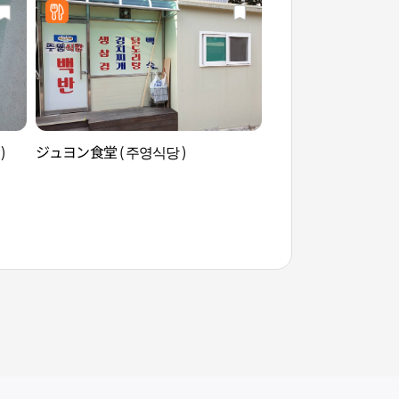
)
ジュヨン食堂 ( 주영식당 )
LGサイエンスホール
언스홀 서울）