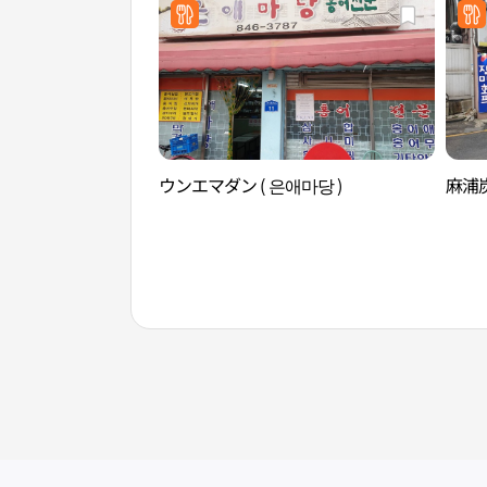
ウンエマダン ( 은애마당 )
麻浦炭