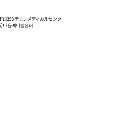
ロ358 テユンメディカルセンタ
동) 대윤메디컬센터