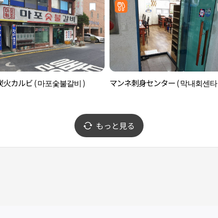
火カルビ ( 마포숯불갈비 )
マンネ刺身センター ( 막내회센타 
もっと見る