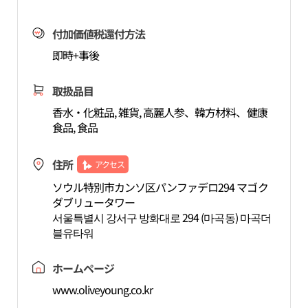
付加価値税還付方法
即時+事後
取扱品目
香水・化粧品, 雑貨, 高麗人参、韓方材料、健康
食品, 食品
住所
アクセス
ソウル特別市カンソ区パンファデロ294 マゴク
ダブリュータワー
서울특별시 강서구 방화대로 294 (마곡동) 마곡더
블유타워
ホームページ
www.oliveyoung.co.kr