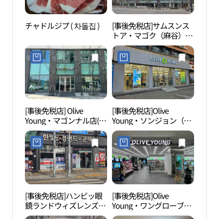
チャドルジプ ( 차돌집 )
[事後免税店]サムスンス
DAS
トア・マゴク（麻谷）
서점
(삼성스토어 마곡)
[事後免税店] Olive
[事後免税店]Olive
ソウ
Young・マゴンナル店(올
Young・ソンジョン（松
원）
리브영 마곡나루역점)
亭）駅店(올리브영 송정
역점)
[事後免税店]ハンビッ眼
[事後免税店]Olive
江西
鏡ランドウィズレンズ・
Young・ワングローブ店
습지
パンファ（傍花）店(한
(올리브영 원그로브점)