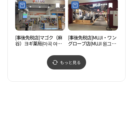
빛안경랜드 위드렌즈 방
화점)
[事後免税店]マゴク（麻
[事後免税店]MUJI・ワン
幸州
谷）ヨギ薬局(마곡 여기
グローブ店(MUJI 원그로
약국)
브점)
もっと見る