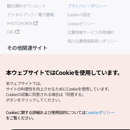
観光資料ダウンロード
プライバシーポリシー
デジタルブック／電子書籍
Cookieの設定
PHOTO KOREA
Cookieポリシー
Odii
位置情報サービス利用規約
個人位置情報取扱いポリシー
その他関連サイト
韓国観光公社
K-MICE
本ウェブサイトではCookieを使用しています。
本ウェブサイトでは、
サイトの利便性を向上させるためにCookieを使用しています。
Cookieの収集に同意される場合は「同意する」
ボタンをクリックしてください。
Cookieに関する詳細および使用目的については
Cookieポリシー
Copyright (c) Korea Tourism Organization All Rights
をご覧ください。
Reserved.
サイトエラー報告
公式メール