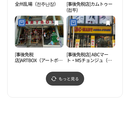
全州乱場（전주난장）
[事後免税店]カムトゥー
全州
(컴투)
舎）
（전
[事後免税
[事後免税店] ABCマー
御真
店]ARTBOX（アートボッ
ト・MSチョンジュ（全
관）
クス）・チョンジュゲク
州）客舎店(ABC마트 MS
サ（全州客舎）店(아트
전주객사점)
박스 전주객사점)
もっと見る