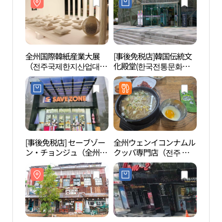
全州国際韓紙産業大展
[事後免税店]韓国伝統文
全州
（전주국제한지산업대
化殿堂(한국전통문화전
전）
당)
[事後免税店] セーブゾー
全州ウェンイコンナムル
全州
ン・チョンジュ（全州）
クッパ専門店（전주 왱
ィ］（
コア店(세이브존 전주코
이콩나물국밥전문점）
을 [
아점)