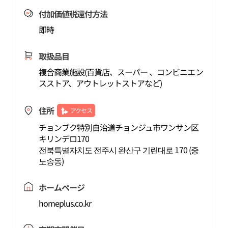
付加価値税還付方法
即時
取扱品目
複合商業施設(百貨店、スーパー 、コンビニエン
スストア、アウトレットストアなど)
住所
アクセス
チョンブク特別自治道チョンジュ市ワンサン区
キリンデロ170
전북특별자치도 전주시 완산구 기린대로 170 (중
노송동)
ホームページ
homeplus.co.kr