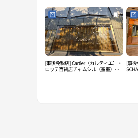
보스 
[事後免税店] Cartier（カルティエ）・
[事後
ロッテ百貨店チャムシル（蚕室）
SCH
AVENUEL（アヴェニュエル）店(까르
ン）
띠에 롯데백화점 잠실 에비뉴엘점)
室）
(IW
뉴엘점