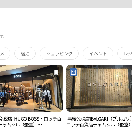
す。
メ
宿泊
ショッピング
イベント
レ
免税店] HUGO BOSS・ロッテ百
[事後免税店]BVLGARI（ブルガリ
チャムシル（蚕室）
ロッテ百貨店チャムシル（蚕室
NUEL（アヴェニュエル）店(휴고
AVENUEL（アヴェニュエル）店