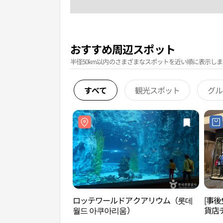
おすすめ周辺スポット
半径50km以内のさまざまなスポットを近い順に表示しま
すべて
観光スポット
グル
ロッテワールドアクアリウム（롯데
[事後
월드 아쿠아리움）
貨店
AVE