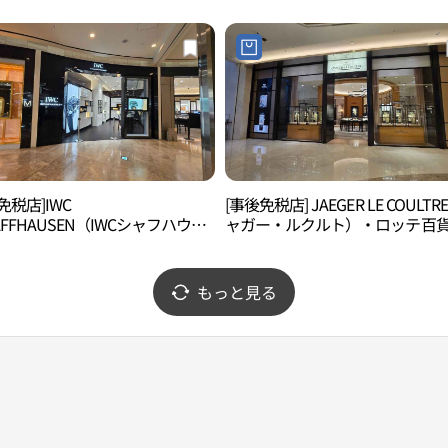
롯데백화점 잠실 에비뉴엘점)
리 롯데백화점 잠실 에비뉴엘점)
免税店]IWC
[事後免税店] JAEGER LE COULT
AFFHAUSEN（IWCシャフハウゼ
ャガー・ルクルト）・ロッテ百
・ロッテ百貨店チャムシル（蚕
チャムシル（蚕室）AVENUEL（
AVENUEL（アヴェニュエル）店
ェニュエル）店(예거르쿨트르 롯
C 샤프하우젠 롯데백화점 잠실 에비
화점 잠실 에비뉴엘점)
もっと見る
)