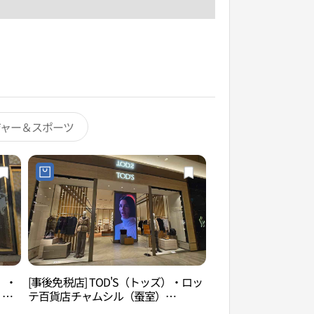
ジャー＆スポーツ
）・
[事後免税店] TOD'S（トッズ）・ロッ
ロッテワールドアク
）
テ百貨店チャムシル（蚕室）
월드 아쿠아리움）
(불가
AVENUEL（アヴェニュエル）店(토즈