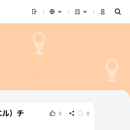
エル）チ
0
0