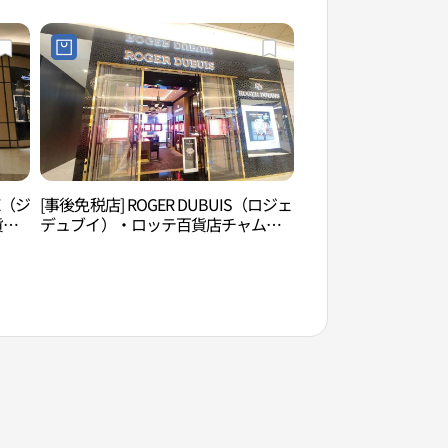
롯데백화점 잠실 에비뉴엘점)
RE（ジ
[事後免税店] ROGER DUBUIS（ロジェ
シャルロッテシアタ
貨店
デュブイ）・ロッテ百貨店チャムシ
터）
アヴ
ル（蚕室）AVENUEL（アヴェニュエ
데백
ル）店(로저드뷔 롯데백화점 잠실 에
비뉴엘점)