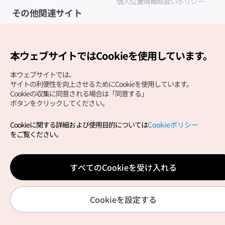
個人位置情報取扱いポリシー
その他関連サイト
韓国観光公社
K-MICE
本ウェブサイトではCookieを使用しています。
本ウェブサイトでは、
サイトの利便性を向上させるためにCookieを使用しています。
Cookieの収集に同意される場合は「同意する」
ボタンをクリックしてください。
Cookieに関する詳細および使用目的については
Cookieポリシー
Copyright (c) Korea Tourism Organization All Rights
をご覧ください。
Reserved.
サイトエラー報告
公式メール
japanese@knto.or.kr
すべてのCookieを受け入れる
Cookieを設定する