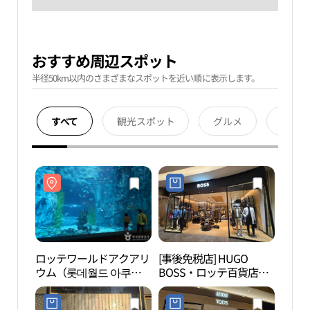
おすすめ周辺スポット
半径50km以内のさまざまなスポットを近い順に表示します。
すべて
観光スポット
グルメ
宿泊
ロッテワールドアクアリ
[事後免税店] HUGO
ロッ
ウム（롯데월드 아쿠아
BOSS・ロッテ百貨店チ
ウム
리움）
ャムシル（蚕室）
리움
AVENUEL（アヴェニュ