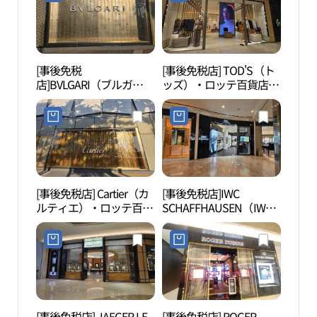
エル）店(휴고보스 롯데
백화점 잠실 에비뉴엘점)
[事後免税
[事後免税店] TOD'S（ト
ロッ
店]BVLGARI（ブルガ
ッズ）・ロッテ百貨店チ
ロッ
リ）・ロッテ百貨店チャ
ャムシル（蚕室）
（롯
ムシル（蚕室）
AVENUEL（アヴェニュ
드몰
AVENUEL（アヴェニュ
エル）店(토즈 롯데백화
エル）店(불가리 롯데백
점 잠실 에비뉴엘점)
화점 잠실 에비뉴엘점)
[事後免税店] Cartier（カ
[事後免税店]IWC
シャ
ルティエ）・ロッテ百貨
SCHAFFHAUSEN（IWC
（샤
店チャムシル（蚕室）
シャフハウゼン）・ロッ
AVENUEL（アヴェニュ
テ百貨店チャムシル（蚕
エル）店(까르띠에 롯데
室）AVENUEL（アヴェ
백화점 잠실 에비뉴엘점)
ニュエル）店(IWC 샤프
하우젠 롯데백화점 잠실
에비뉴엘점)
[事後免税店] JAEGER LE
[事後免税店] ROGER
ロッ