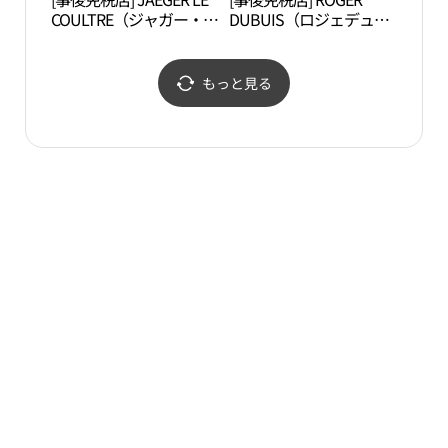
COULTRE（ジャガー・ル
DUBUIS（ロジェデュブ
チャ
クルト）・ロッテ百貨店
イ）・ロッテ百貨店チャ
벤처
チャムシル（蚕室）
ムシル（蚕室）
AVENUEL（アヴェニュ
AVENUEL（アヴェニュ
もっと見る
エル）店(예거르쿨트르
エル）店(로저드뷔 롯데
롯데백화점 잠실 에비뉴
백화점 잠실 에비뉴엘점)
엘점)