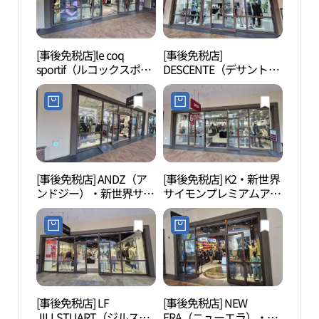
프로렌 신세계사이먼프
엄아울렛 시흥점)
리미엄아울렛 시흥점)
[事後免税店]le coq
[事後免税店]
蘇莱
sportif（ルコックスポル
DESCENTE（デサント）
포구 
ティフ）・新世界サイモ
ゴルフ・新世界サイモン
ンプレミアムアウトレッ
プレミアムアウトレット
トシフン（始興）店(르
シフン（始興）店(데상
꼬끄스포르티브 신세계
트골프 신세계사이먼프
사이먼프리미엄아울렛
리미엄아울렛 시흥점)
시흥점)
[事後免税店] ANDZ（ア
[事後免税店] K2・新世界
ヌル
ンドジー）・新世界サイ
サイモンプレミアムアウ
길공
モンプレミアムアウトレ
トレットシフン（始興）
ットシフン（始興）店
店(K2 신세계사이먼프리
(앤드지 신세계사이먼프
미엄아울렛 시흥점)
리미엄아울렛 시흥점)
[事後免税店] LF
[事後免税店] NEW
玉鉤
JILLSTUART（ジルスチ
ERA（ニューエラ）・新