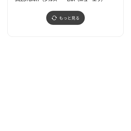
ュアート）・新世界サイ
世界サイモンプレミアム
モンプレミアムアウトレ
アウトレットシフン（始
ットシフン（始興）店
興）店(뉴에라 신세계사
もっと見る
(질스튜어트 신세계사이
이먼프리미엄아울렛 시
먼프리미엄아울렛 시흥
흥점)
점)