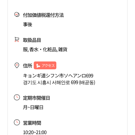
付加価値税還付方法
事後
取扱品目
服, 香水・化粧品, 雑貨
住所
アクセス
キョンギ道シフン市ソヘアンロ699
경기도 시흥시 서해안로 699 (배곧동)
定期市開催日
月~日曜日
営業時間
10:20~21:00