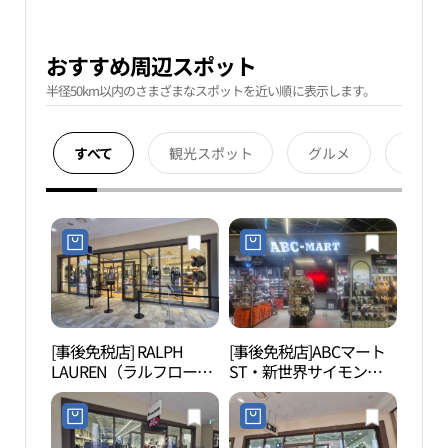
おすすめ周辺スポット
半径50km以内のさまざまなスポットを近い順に表示します。
すべて
観光スポット
グルメ
宿泊
[事後免税店] RALPH
[事後免税店]ABCマート
月串
LAUREN（ラルフローレ
ST・新世界サイモンプ
ン）・新世界サイモンプ
レミアムアウトレットシ
レミアムアウトレットシ
フン（始興）店(ABC마트
フン（始興）店(폴로랄
ST 신세계사이먼프리미