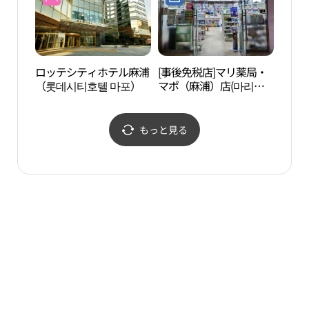
ロッテシティホテル麻浦
[事後免税店]マリ薬局・
梨花
（롯데시티호텔 마포）
マポ（麻浦）店(마리약
대학
국 마포점)
もっと見る