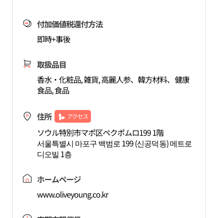
付加価値税還付方法
即時+事後
取扱品目
香水・化粧品, 雑貨, 高麗人参、韓方材料、健康
食品, 食品
住所
アクセス
ソウル特別市マポ区ペクポムロ199 1階
서울특별시 마포구 백범로 199 (신공덕동) 메트로
디오빌 1층
ホームページ
www.oliveyoung.co.kr