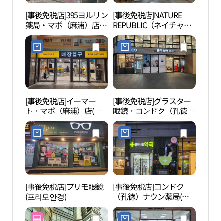
[事後免税店]395ヨルリン
[事後免税店]NATURE
白凡
薬局・マポ（麻浦）店
REPUBLIC（ネイチャー
김구
(365열린약국 마포점)
リパブリック）・コンド
ク（孔徳）駅6号線店(네
이처리퍼블릭 공덕역6호
선점)
[事後免税店]イーマー
[事後免税店]グラスター
西江
ト・マポ（麻浦）店(이
眼鏡・コンドク（孔徳）
마트 마포점)
店(글라스타안경 공덕점)
[事後免税店]プリモ眼鏡
[事後免税店]コンドク
タン
(프리모안경)
（孔徳）ナウン薬局(공
개순
덕나은약국)