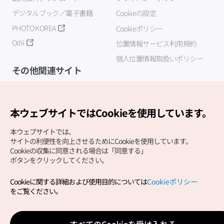
デジタルブック／電子書籍
Cookieの設定
PHOTO KOREA
Cookieポリシー
Odii
位置情報サービス利用規約
個人位置情報取扱いポリシー
その他関連サイト
韓国観光公社
K-MICE
本ウェブサイトではCookieを使用しています。
本ウェブサイトでは、
サイトの利便性を向上させるためにCookieを使用しています。
Cookieの収集に同意される場合は「同意する」
ボタンをクリックしてください。
Cookieに関する詳細および使用目的については
Cookieポリシー
Copyright (c) Korea Tourism Organization All Rights
をご覧ください。
Reserved.
サイトエラー報告
公式メール
japanese@knto.or.kr