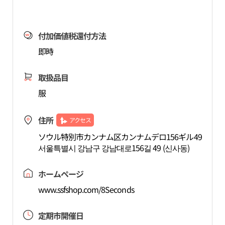
付加価値税還付方法
即時
取扱品目
服
住所
アクセス
ソウル特別市カンナム区カンナムデロ156ギル49
서울특별시 강남구 강남대로156길 49 (신사동)
ホームページ
www.ssfshop.com/8Seconds
定期市開催日