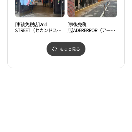
[事後免税店]2nd
[事後免税
ヘマ
STREET（セカンドスト
店]ADERERROR（アーダ
디오
リート）(세컨스트릿 본
ーエラー）・シンサ（新
점)
沙）スペース(아더에러
신사 스페이스)
もっと見る