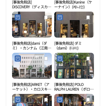
[事後免税店]
[事後免税店]Kanine（ケ
L C
DISCOVERY（ディスカバ
ーナイン）(케나인)
（엘
リー）・カロスキル店
(디스커버리 가로수길점)
[事後免税店]dami（ダ
[事後免税店] ダミ
新沙
ミ）・カンナム（江南）
（dami）(다미)
동 가
店(다미 강남점)
[事後免税店]ARKET（ア
[事後免税店] POLO
O H
ーケット）・カロスキル
RALPH LAUREN（ポロラ
店(아르켓 가로수길점)
ルフローレン）・カロス
ギル直営店(폴로랄프로
렌 가로수길직영점)