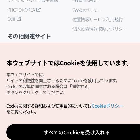
デジタルブック／電子書籍
Cookieの設定
PHOTO KOREA
Cookieポリシー
Odii
位置情報サービス利用規約
個人位置情報取扱いポリシー
その他関連サイト
韓国観光公社
K-MICE
本ウェブサイトではCookieを使用しています。
本ウェブサイトでは、
サイトの利便性を向上させるためにCookieを使用しています。
Cookieの収集に同意される場合は「同意する」
ボタンをクリックしてください。
Cookieに関する詳細および使用目的については
Cookieポリシー
Copyright (c) Korea Tourism Organization All Rights
をご覧ください。
Reserved.
サイトエラー報告
公式メール
japanese@knto.or.kr
すべてのCookieを受け入れる