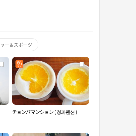
ジャー＆スポーツ
チョンパマンション ( 청파맨션 )
戦争記念館（전쟁기