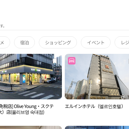
す。
メ
宿泊
ショッピング
イベント
レ
免税店] Olive Young・スクテ
エルインホテル（엘르인호텔）
）店(올리브영 숙대점)