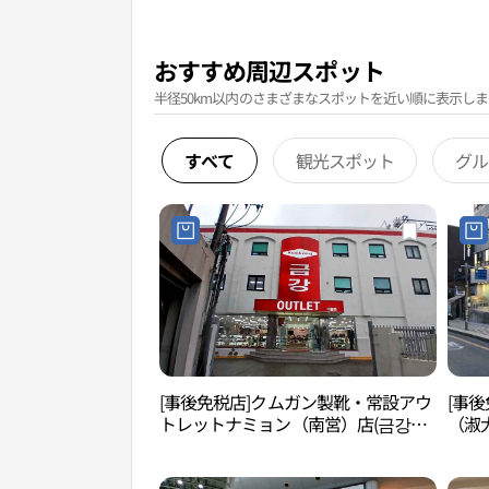
おすすめ周辺スポット
半径50km以内のさまざまなスポットを近い順に表示しま
すべて
観光スポット
グル
[事後免税店]クムガン製靴・常設アウ
[事後
トレットナミョン（南営）店(금강제
（淑大
화 상설아울렛 남영점)