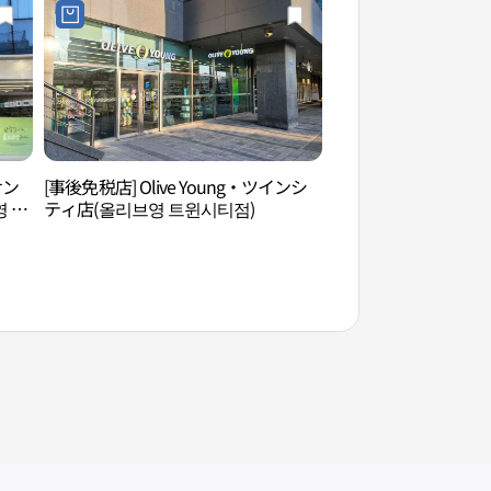
サン
[事後免税店] Olive Young・ツインシ
レールクルーズヘラ
 용
ティ店(올리브영 트윈시티점)
루즈 해랑열차）