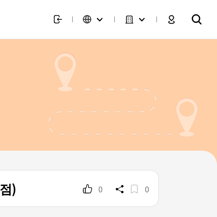
점)
0
0