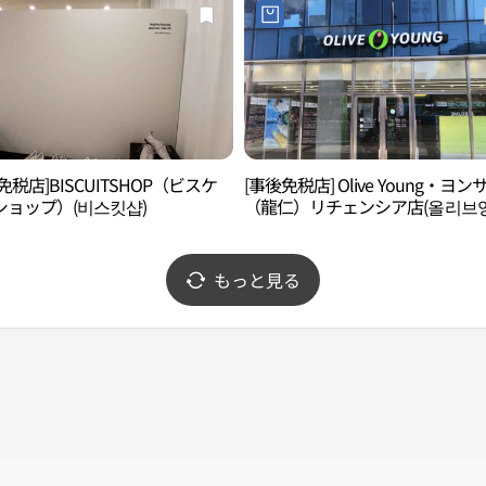
免税店]BISCUITSHOP（ビスケ
[事後免税店] Olive Young・ヨン
ショップ）(비스킷샵)
（龍仁）リチェンシア店(올리브영
산리첸시아점)
もっと見る