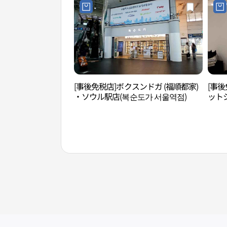
[事後免税店]ボクスンドガ (福順都家)
[事後
・ソウル駅店(복순도가 서울역점)
ット