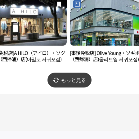
免税店]A HILO（アイロ）・ソグ
[事後免税店] Olive Young・ソギ
（西帰浦）店(아일로 서귀포점)
（西帰浦）店(올리브영 서귀포점)
もっと見る