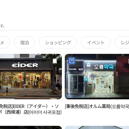
す。
メ
宿泊
ショッピング
イベント
レ
免税店]EIDER（アイダー）・ソ
[事後免税店]オルム薬局(오름약국
ポ（西帰浦）店(아이더 서귀포점)