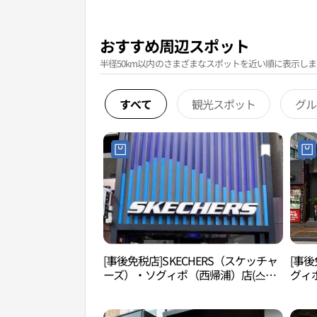
おすすめ周辺スポット
半径50km以内のさまざまなスポットを近い順に表示しま
すべて
観光スポット
グル
[事後免税店]SKECHERS（スケッチャ
[事後
ーズ）・ソグィポ（西帰浦）店(스케
グィ
쳐스 서귀포점)