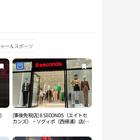
ジャー＆スポーツ
)
[事後免税店] 8 SECONDS（エイトセ
李仲燮美術館（이중
カンズ）・ソグィポ（西帰浦）店(에
잇세컨즈 서귀포점)