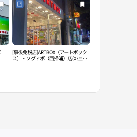
ポ
[事後免税店]ARTBOX（アートボック
仙臨橋（선임교）
ス）・ソグィポ（西帰浦）店(아트박
스 서귀포점)