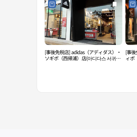
[事後免税店] adidas（アディダス）・
[事後
ソギポ（西帰浦）店(아디다스 서귀포
ィポ
점)