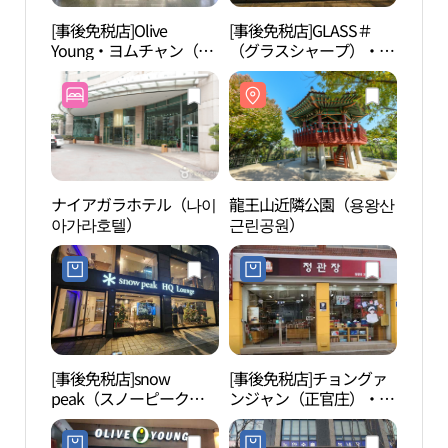
[事後免税店]Olive
[事後免税店]GLASS＃
龍王
Young・ヨムチャン（塩
（グラスシャープ）・ヨ
근린
倉）駅9号線店(올리브영
ムチャン駅店(글라스샵
염창역9호선점)
염창역점)
ナイアガラホテル（나이
龍王山近隣公園（용왕산
木洞
아가라호텔）
근린공원）
リン
운동
크,사
[事後免税店]snow
[事後免税店]チョングァ
山岳
peak（スノーピーク）
ンジャン（正官庄）・ヨ
악문
HQ Lounge(스노우피크
ムチャン（塩倉）店(정
HQ Lounge)
관장 염창점)