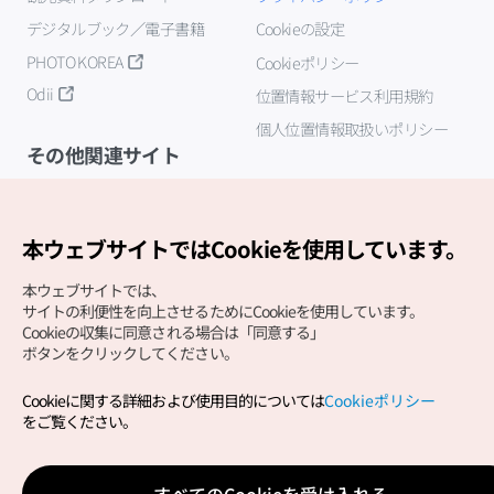
デジタルブック／電子書籍
Cookieの設定
PHOTO KOREA
Cookieポリシー
Odii
位置情報サービス利用規約
個人位置情報取扱いポリシー
その他関連サイト
韓国観光公社
K-MICE
本ウェブサイトではCookieを使用しています。
本ウェブサイトでは、
サイトの利便性を向上させるためにCookieを使用しています。
Cookieの収集に同意される場合は「同意する」
ボタンをクリックしてください。
Cookieに関する詳細および使用目的については
Cookieポリシー
Copyright (c) Korea Tourism Organization All Rights
をご覧ください。
Reserved.
サイトエラー報告
公式メール
japanese@knto.or.kr