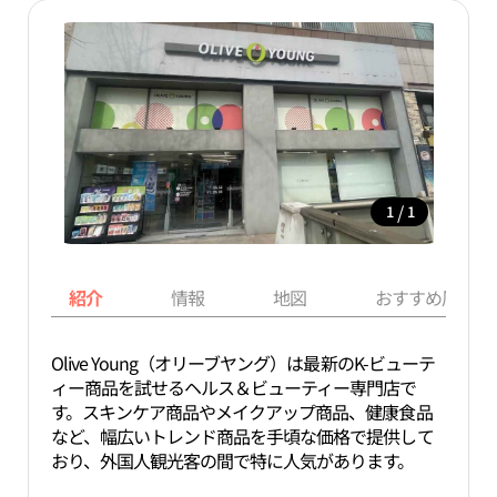
/
1
1
紹介
情報
地図
おすすめ周辺ス
Olive Young（オリーブヤング）は最新のK-ビューテ
ィー商品を試せるヘルス＆ビューティー専門店で
す。スキンケア商品やメイクアップ商品、健康食品
など、幅広いトレンド商品を手頃な価格で提供して
おり、外国人観光客の間で特に人気があります。