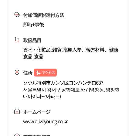
付加価値税還付方法
即時+事後
取扱品目
香水・化粧品, 雑貨, 高麗人参、韓方材料、健康
食品, 食品
住所
アクセス
ソウル特別市カンソ区コンハンデロ637
서울특별시 강서구 공항대로 637 (염창동, 염창현
대아이파크아파트)
ホームページ
www.oliveyoung.co.kr