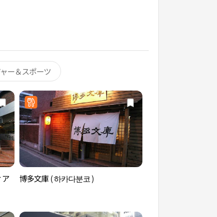
ジャー＆スポーツ
ィア
博多文庫 ( 하카다분코 )
ネマムデロフォンケ
맘대로폰케이스 홍