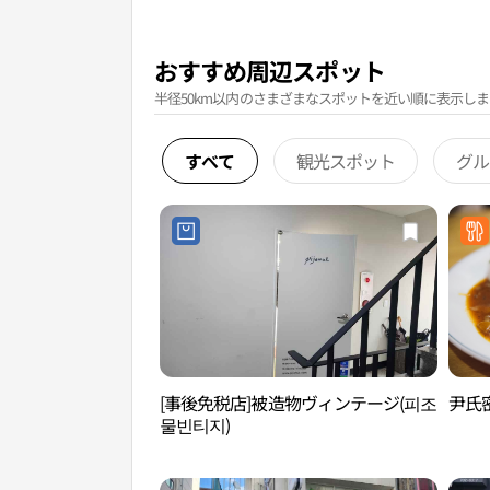
おすすめ周辺スポット
半径50km以内のさまざまなスポットを近い順に表示しま
すべて
観光スポット
グル
[事後免税店]被造物ヴィンテージ(피조
尹氏
물빈티지)