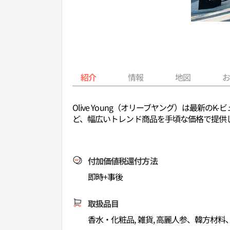
紹介
情報
地図
Olive Young（オリーブヤング）は最
ど、幅広いトレンド商品を手頃な価格で提供
付加価値税還付方法
即時+事後
取扱品目
香水・化粧品, 雑貨, 高麗人参、韓方材料