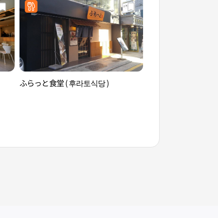
ふらっと食堂 ( 후라토식당 )
COCORY色彩研究
리색채연구소（홍대