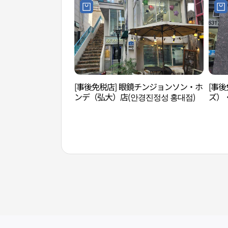
[事後免税店] 眼鏡チンジョンソン・ホ
[事後
ンデ（弘大）店(안경진정성 홍대점)
ズ）
수역점