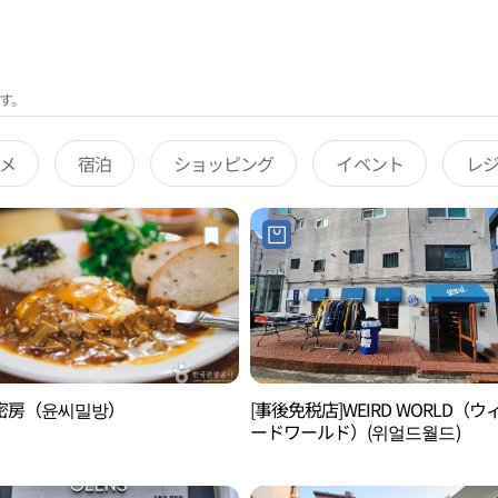
す。
メ
宿泊
ショッピング
イベント
レ
密房（윤씨밀방）
[事後免税店]WEIRD WORLD（ウ
ードワールド）(위얼드월드)