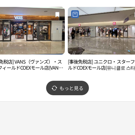
코엑스몰점)
免税店] VANS（ヴァンズ）・ス
[事後免税店] ユニクロ・スター
ィールドCOEXモール店(VANS
ルドCOEXモール店(유니클로 스
필드 코엑스몰점)
코엑스몰점)
もっと見る