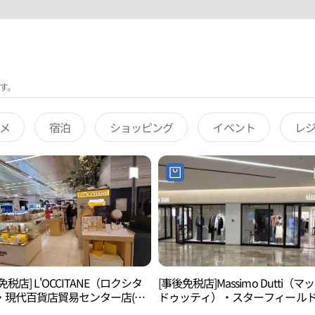
す。
メ
宿泊
ショッピング
イベント
レ
免税店] L'OCCITANE（ロクシタ
[事後免税店]Massimo Dutti（マ
・現代百貨店貿易センター店(록
ドゥッティ）・スターフィール
현대백화점 무역센터점)
COEXモール店(마시모두띠 스타