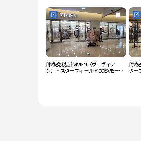
[事後免税店] VIVIEN（ヴィヴィア
[事後
ン）・スターフィールドCOEXモール
ターフ
店(비비안 스타필드 코엑스몰점)
스타