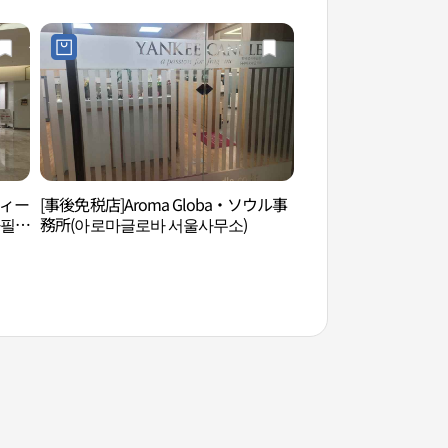
フィー
[事後免税店]Aroma Globa・ソウル事
韓国総合貿易センタ
타필드
務所(아로마글로바 서울사무소)
ス）（한국종합무역
스））