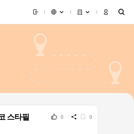
코 스타필
0
0