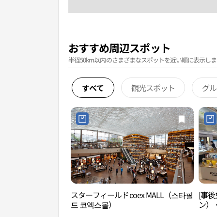
おすすめ周辺スポット
半径50km以内のさまざまなスポットを近い順に表示しま
すべて
観光スポット
グル
スターフィールドcoex MALL（스타필
[事後
드 코엑스몰）
ン）
시땅 