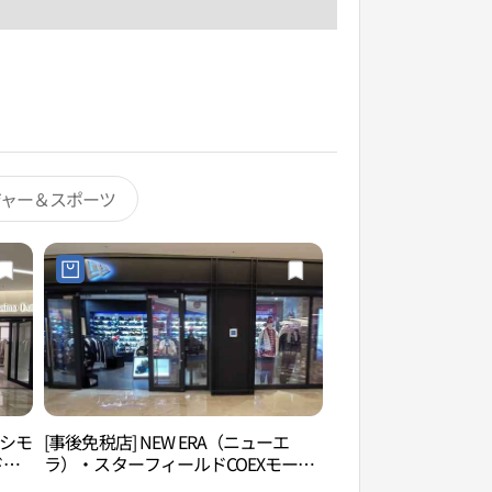
ジャー＆スポーツ
ッシモ
[事後免税店] NEW ERA（ニューエ
Ktown4u coex
ド
ラ）・スターフィールドCOEXモール
스）
필드
店(뉴에라 스타필드 코엑스몰점)