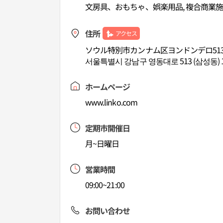
文房具、おもちゃ、娯楽用品, 複合商業
住所
アクセス
ソウル特別市カンナム区ヨンドンデロ513,
서울특별시 강남구 영동대로 513 (삼성동) 
ホームページ
www.linko.com
定期市開催日
月~日曜日
営業時間
09:00~21:00
お問い合わせ