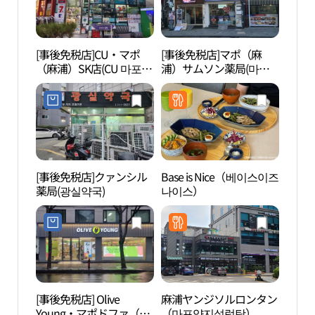
[事後免税店]CU・マポ
[事後免税店]マポ（麻
西江
（麻浦）SK店(CU 마포
浦）サムソン薬局(마포
SK점)
삼성약국)
[事後免税店]クァンシル
Base is Nice（베이스이즈
延世
薬局(광실약국)
나이스）
[事後免税店] Olive
麻浦ヤンジソルロンタン
梨花
Young・マポドファ（麻
（마포양지설렁탕）
대학