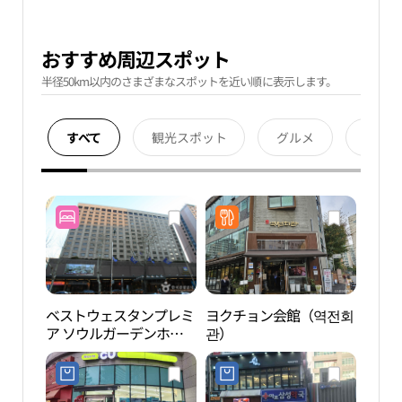
おすすめ周辺スポット
半径50km以内のさまざまなスポットを近い順に表示します。
すべて
観光スポット
グルメ
宿泊
ベストウェスタンプレミ
ヨクチョン会館（역전회
麻浦
ア ソウルガーデンホテ
관）
야경
ル（베스트웨스턴 프리
미어 서울가든호텔）