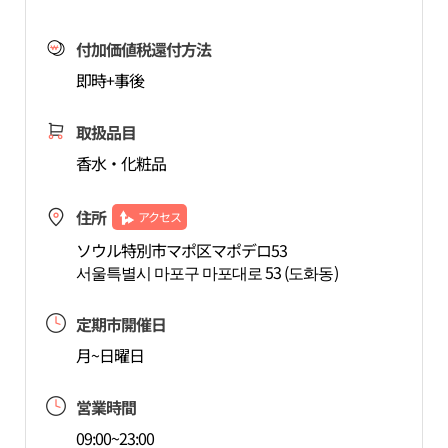
付加価値税還付方法
即時+事後
取扱品目
香水・化粧品
住所
アクセス
ソウル特別市マポ区マポデロ53
서울특별시 마포구 마포대로 53 (도화동)
定期市開催日
月~日曜日
営業時間
09:00~23:00