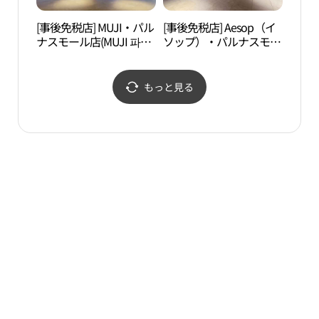
[事後免税店] MUJI・パル
[事後免税店] Aesop（イ
Ktow
ナスモール店(MUJI 파르
ソップ）・パルナスモー
운포유
나스몰점)
ル店(이솝 파르나스몰점)
もっと見る