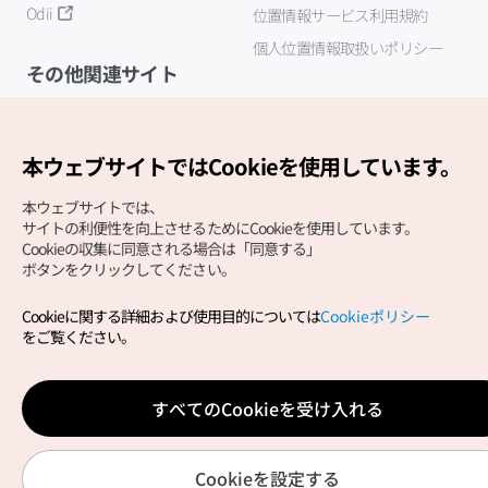
Odii
位置情報サービス利用規約
個人位置情報取扱いポリシー
その他関連サイト
韓国観光公社
K-MICE
本ウェブサイトではCookieを使用しています。
本ウェブサイトでは、
サイトの利便性を向上させるためにCookieを使用しています。
Cookieの収集に同意される場合は「同意する」
ボタンをクリックしてください。
Cookieに関する詳細および使用目的については
Cookieポリシー
Copyright (c) Korea Tourism Organization All Rights
をご覧ください。
Reserved.
サイトエラー報告
公式メール
japanese@knto.or.kr
すべてのCookieを受け入れる
Cookieを設定する