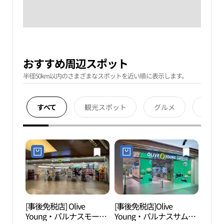
おすすめ周辺スポット
半径50km以内のさまざまなスポットを近い順に表示します。
すべて
観光スポット
グルメ
宿泊
[事後免税店] Olive
[事後免税店]Olive
チョ
Young・パルナスモール
Young・パルナスサムソ
ギャ