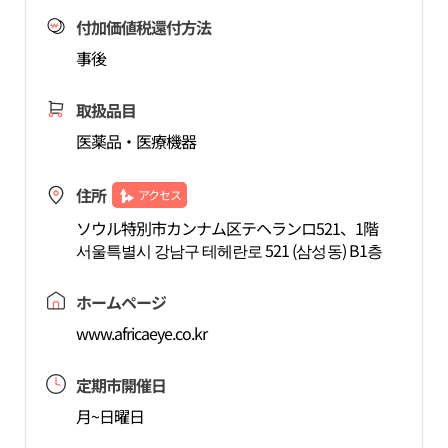
付加価値税還付方法
事後
取扱品目
医薬品・医療機器
住所
アクセス
ソウル特別市カンナム区テヘランロ521、1階
서울특별시 강남구 테헤란로 521 (삼성동) B1층
ホームページ
www.africaeye.co.kr
定期市開催日
月~日曜日