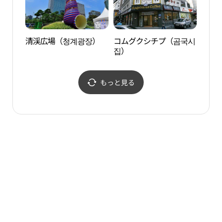
清渓広場（청계광장）
コムグクシチプ（곰국시
WeR
집）
もっと見る