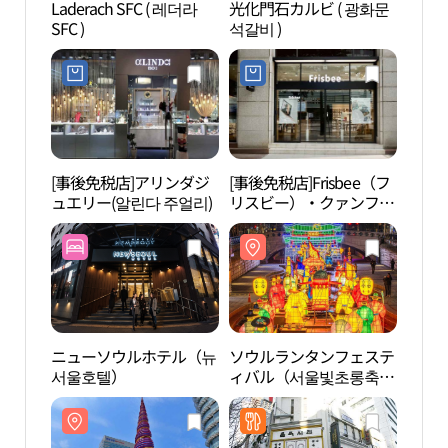
Laderach SFC ( 레더라
光化門石カルビ ( 광화문
清渓
SFC )
석갈비 )
[事後免税店]アリンダジ
[事後免税店]Frisbee（フ
ソウ
ュエリー(알린다 주얼리)
リスビー）・クァンファ
관）
ムン（光化門）店(프리
스비 광화문점)
ニューソウルホテル（뉴
ソウルランタンフェステ
ソウ
서울호텔）
ィバル（서울빛초롱축
제）