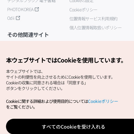
デジタルブック／電子書籍
Cookieの設定
PHOTO KOREA
Cookieポリシー
Odii
位置情報サービス利用規約
個人位置情報取扱いポリシー
その他関連サイト
韓国観光公社
K-MICE
本ウェブサイトではCookieを使用しています。
本ウェブサイトでは、
サイトの利便性を向上させるためにCookieを使用しています。
Cookieの収集に同意される場合は「同意する」
ボタンをクリックしてください。
Cookieに関する詳細および使用目的については
Cookieポリシー
Copyright (c) Korea Tourism Organization All Rights
をご覧ください。
Reserved.
サイトエラー報告
公式メール
japanese@knto.or.kr
すべてのCookieを受け入れる