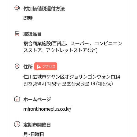
付加価値税還付方法
即時
取扱品目
複合商業施設(百貨店、スーパー 、コンビニエン
スストア、アウトレットストアなど)
住所
アクセス
仁川広域市ケヤン区オジョサンゴンウォンロ14
인천광역시 계양구 오조산공원로 14 (계산동)
ホームページ
mfront.homeplus.co.kr/
定期市開催日
月~日曜日