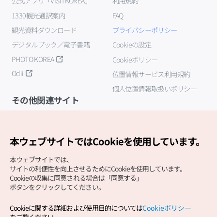
公式アプリ「VISITKOREA」
利用規約
1330観光通訳案内
FAQ
観光資料ダウンロード
プライバシーポリシー
デジタルブック／電子書籍
Cookieの設定
PHOTO KOREA
Cookieポリシー
Odii
位置情報サービス利用規約
個人位置情報取扱いポリシー
その他関連サイト
韓国観光公社
K-MICE
本ウェブサイトではCookieを使用しています。
本ウェブサイトでは、
サイトの利便性を向上させるためにCookieを使用しています。
Cookieの収集に同意される場合は「同意する」
ボタンをクリックしてください。
Cookieに関する詳細および使用目的については
Cookieポリシー
Copyright (c) Korea Tourism Organization All Rights