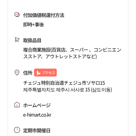
付加価値税還付方法
即時+事後
取扱品目
複合商業施設(百貨店、スーパー 、コンビニエン
スストア、アウトレットストアなど)
住所
アクセス
チェジュ特別自治道チェジュ市ソサロ15
제주특별자치도 제주시 서사로 15 (삼도이동)
ホームページ
e-himart.co.kr
定期市開催日