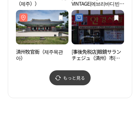
（제주））
VINTAGE(에브리바디빈티
洞シ
지)
지엄 
済州牧官衙（제주목관
[事後免税店]眼鏡サラン
山地
아）
チェジュ（済州）市(안
경사랑 제주시)
もっと見る