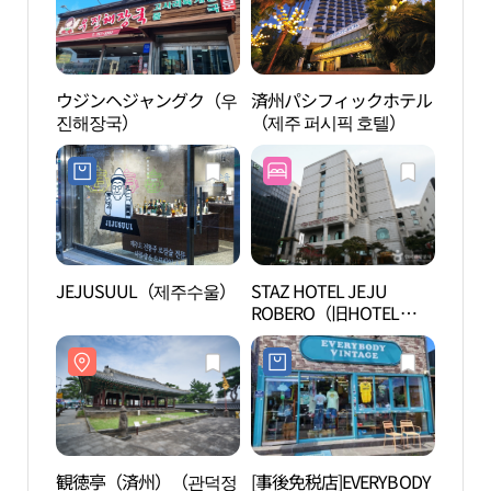
ウジンヘジャングク（우
済州パシフィックホテル
観徳
진해장국）
（제주 퍼시픽 호텔）
（제
JEJUSUUL（제주수울）
STAZ HOTEL JEJU
龍淵
ROBERO（旧HOTEL
ROBERO）（스타즈 호텔
제주 로베로（구 로베로
호텔））
観徳亭（済州）（관덕정
[事後免税店]EVERYBODY
アラ