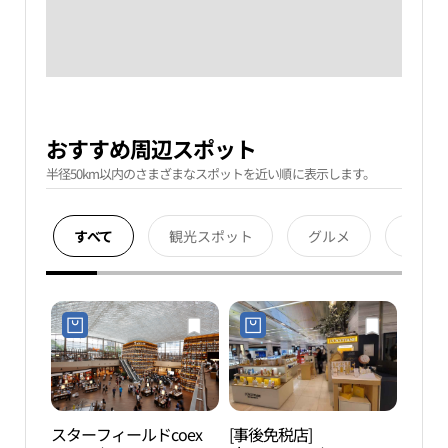
おすすめ周辺スポット
半径50km以内のさまざまなスポットを近い順に表示します。
すべて
観光スポット
グルメ
宿泊
スターフィールドcoex
[事後免税店]
Ktow