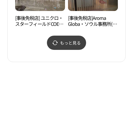
[事後免税店] ユニクロ・
[事後免税店]Aroma
奉恩
スターフィールドCOEX
Globa・ソウル事務所(아
사（
モール店(유니클로 스타
로마글로바 서울사무소)
필드 코엑스몰점)
もっと見る