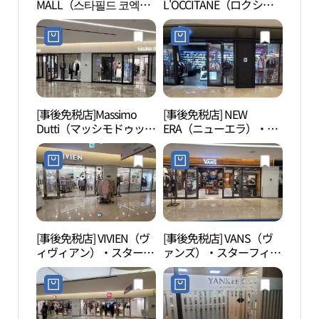
MALL（스타필드 코엑스
L'OCCITANE（ロクシタ
운포유
몰）
ン）・現代百貨店貿易セ
ンター店(록시땅 현대백
화점 무역센터점)
[事後免税店]Massimo
[事後免税店] NEW
ピョ
Dutti（マッシモドゥッテ
ERA（ニューエラ）・ス
마당
ィ）・スターフィールド
ターフィールドCOEXモ
COEXモール店(마시모두
ール店(뉴에라 스타필드
띠 스타필드 코엑스몰점)
코엑스몰점)
[事後免税店] VIVIEN（ヴ
[事後免税店] VANS（ヴ
韓国
ィヴィアン）・スターフ
ァンズ）・スターフィー
（コ
ィールドCOEXモール店
ルドCOEXモール店(VANS
합무
(비비안 스타필드 코엑스
스타필드 코엑스몰점)
몰점)