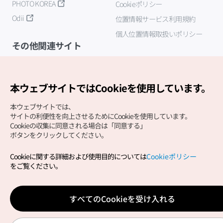
PHOTO KOREA
Cookieポリシー
Odii
位置情報サービス利用規約
個人位置情報取扱いポリシー
その他関連サイト
韓国観光公社
K-MICE
本ウェブサイトではCookieを使用しています。
本ウェブサイトでは、
サイトの利便性を向上させるためにCookieを使用しています。
Cookieの収集に同意される場合は「同意する」
ボタンをクリックしてください。
Cookieに関する詳細および使用目的については
Cookieポリシー
Copyright (c) Korea Tourism Organization All Rights
をご覧ください。
Reserved.
サイトエラー報告
公式メール
japanese@knto.or.kr
すべてのCookieを受け入れる