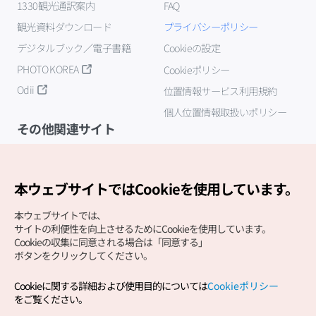
1330観光通訳案内
FAQ
観光資料ダウンロード
プライバシーポリシー
デジタルブック／電子書籍
Cookieの設定
PHOTO KOREA
Cookieポリシー
Odii
位置情報サービス利用規約
個人位置情報取扱いポリシー
その他関連サイト
韓国観光公社
K-MICE
本ウェブサイトではCookieを使用しています。
本ウェブサイトでは、
サイトの利便性を向上させるためにCookieを使用しています。
Cookieの収集に同意される場合は「同意する」
ボタンをクリックしてください。
Cookieに関する詳細および使用目的については
Cookieポリシー
Copyright (c) Korea Tourism Organization All Rights
をご覧ください。
Reserved.