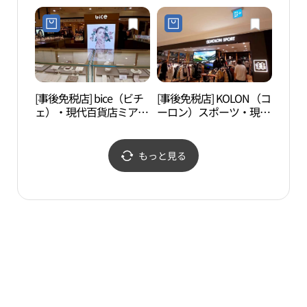
ー）・シンセゲ（新世
店ミア（弥阿）店(갤럭
界）百貨店カンナム（江
시 현대백화점 미아점)
南）店(이니스프리 미아
삼거리점)
[事後免税店] bice（ビチ
[事後免税店] KOLON（コ
ソウ
ェ）・現代百貨店ミア
ーロン）スポーツ・現代
妃）
（弥阿）店(비체 현대백
百貨店ミア（弥阿）店
（서
화점 미아점)
(코오롱스포츠 현대백화
귀비
점 미아점)
진）
もっと見る