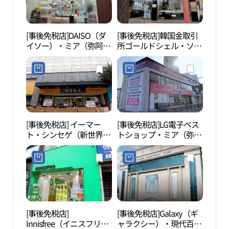
[事後免税店]DAISO（ダ
[事後免税店]韓国金取引
夢の
イソー）・ミア（弥阿）
所ゴールドシェル・ソン
（꿈
十字路店(다이소 미아사
ブク（城北）店(한국금
거리점)
거래소 골드쉘 성북점)
[事後免税店] イーマー
[事後免税店]LG電子ベス
北ソ
ト・シンセゲ（新世界）
トショップ・ミア（弥
울 꿈
百貨店カンナム（江南）
阿）十字路店(LG전자 베
店(이마트 미아점)
스트샵 미아사거리점)
[事後免税店]
[事後免税店]Galaxy（ギ
世宗
Innisfree（イニスフリ
ャラクシー）・現代百貨
왕박