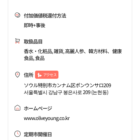
付加価値税還付方法
即時+事後
取扱品目
香水・化粧品, 雑貨, 高麗人参、韓方材料、健康
食品, 食品
住所
アクセス
ソウル特別市カンナム区ポンウンサロ209
서울특별시 강남구 봉은사로 209 (논현동)
ホームページ
www.oliveyoung.co.kr
定期市開催日