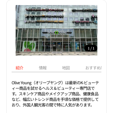
/
1
1
紹介
情報
地図
おすすめ周辺ス
Olive Young（オリーブヤング）は最新のK-ビューテ
ィー商品を試せるヘルス＆ビューティー専門店で
す。スキンケア商品やメイクアップ商品、健康食品
など、幅広いトレンド商品を手頃な価格で提供して
おり、外国人観光客の間で特に人気があります。