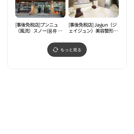
[事後免税店]プンニュ
[事後免税店] Jayjun（ジ
SJ.K
（風流）スノー(풍류 스
ェイジュン）美容整形外
스트
노우)
科(제이준성형외과의원)
もっと見る