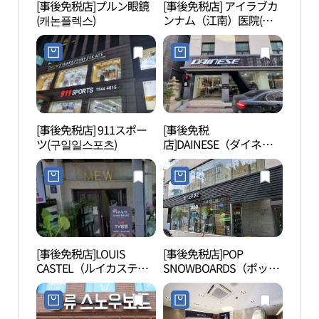
[事後免税店]プルン眼鏡
[事後免税店] アイラブカ
LGア
(캐논플렉스)
ンナム（江南）医院(아
아트
이러브강남의원)
[事後免税店] 911スポー
[事後免税
国家
ツ(구일일스포츠)
店]DAINESE（ダイネー
（국
ゼ）D-Store・ソウル(다
관）
이네즈 디스토어 서울)
[事後免税店]LOUIS
[事後免税店]POP
O H
CASTEL（ルイカステ
SNOWBOARDS（ポップ
ル）・サムソン（三成）
スノーボード）(팝스노
店(프레임몬타나 본점)
우보드)