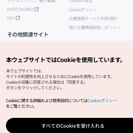
デジタルブック／電子書籍
Cookieの設定
PHOTO KOREA
Cookieポリシー
Odii
位置情報サービス利用規約
個人位置情報取扱いポリシー
その他関連サイト
韓国観光公社
K-MICE
本ウェブサイトではCookieを使用しています。
本ウェブサイトでは、
サイトの利便性を向上させるためにCookieを使用しています。
Cookieの収集に同意される場合は「同意する」
ボタンをクリックしてください。
Cookieに関する詳細および使用目的については
Cookieポリシー
Copyright (c) Korea Tourism Organization All Rights
をご覧ください。
Reserved.
サイトエラー報告
公式メール
japanese@knto.or.kr
すべてのCookieを受け入れる