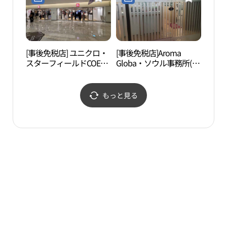
몰점)
[事後免税店] ユニクロ・
[事後免税店]Aroma
奉恩
スターフィールドCOEX
Globa・ソウル事務所(아
사（
モール店(유니클로 스타
로마글로바 서울사무소)
필드 코엑스몰점)
もっと見る