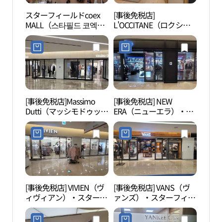
スターフィールドcoex
[事後免税店]
Ktow
MALL（스타필드 코엑스
L'OCCITANE（ロクシタ
운포유
몰）
ン）・現代百貨店貿易セ
ンター店(록시땅 현대백
화점 무역센터점)
[事後免税店]Massimo
[事後免税店] NEW
ピョ
Dutti（マッシモドゥッテ
ERA（ニューエラ）・ス
마당
ィ）・スターフィールド
ターフィールドCOEXモ
COEXモール店(마시모두
ール店(뉴에라 스타필드
띠 스타필드 코엑스몰점)
코엑스몰점)
[事後免税店] VIVIEN（ヴ
[事後免税店] VANS（ヴ
韓国
ィヴィアン）・スターフ
ァンズ）・スターフィー
（コ
ィールドCOEXモール店
ルドCOEXモール店(VANS
합무
(비비안 스타필드 코엑스
스타필드 코엑스몰점)