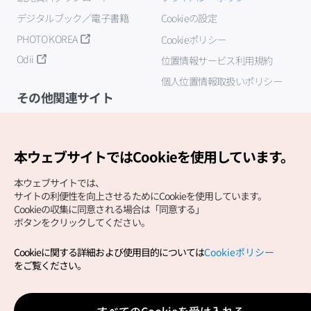
デジタルブック／電子書籍
Cookieの設定
PHOTO KOREA
Cookieポリシー
Odii
位置情報サービス利用規約
個人位置情報取扱いポリシー
その他関連サイト
韓国観光公社
K-MICE
本ウェブサイトではCookieを使用しています。
本ウェブサイトでは、
サイトの利便性を向上させるためにCookieを使用しています。
Cookieの収集に同意される場合は「同意する」
ボタンをクリックしてください。
Cookieに関する詳細および使用目的については
Cookieポリシー
Copyright (c) Korea Tourism Organization All Rights
をご覧ください。
Reserved.
サイトエラー報告
公式メール
japanese@knto.or.kr