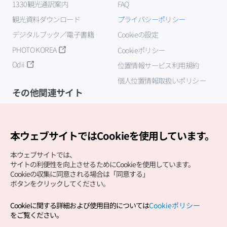
1330観光通訳案内
FAQ
観光資料ダウンロード
プライバシーポリシー
デジタルブック／電子書籍
Cookieの設定
PHOTO KOREA
Cookieポリシー
Odii
位置情報サービス利用規約
個人位置情報取扱いポリシー
その他関連サイト
韓国観光公社
K-MICE
本ウェブサイトではCookieを使用しています。
本ウェブサイトでは、
サイトの利便性を向上させるためにCookieを使用しています。
Cookieの収集に同意される場合は「同意する」
ボタンをクリックしてください。
Cookieに関する詳細および使用目的については
Cookieポリシー
Copyright (c) Korea Tourism Organization All Rights
をご覧ください。
Reserved.