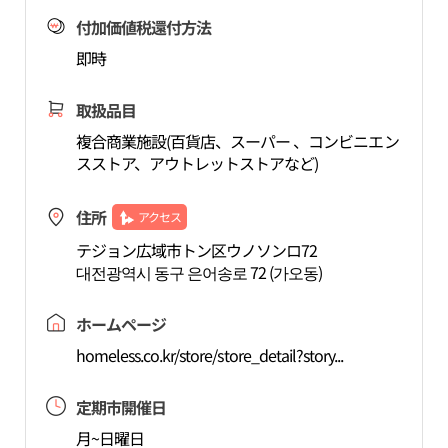
付加価値税還付方法
即時
取扱品目
複合商業施設(百貨店、スーパー 、コンビニエン
スストア、アウトレットストアなど)
住所
アクセス
テジョン広域市トン区ウノソンロ72
대전광역시 동구 은어송로 72 (가오동)
ホームページ
homeless.co.kr/store/store_detail?story...
定期市開催日
月~日曜日