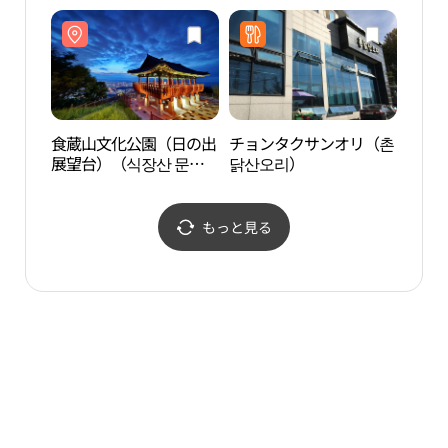
店(롯데하이마트 판암점)
길）
食蔵山文化公園（日の出
チョンタクサンオリ（촌
大田
展望台）（식장산 문화
닭산오리）
（대
공원（해돋이전망대））
もっと見る