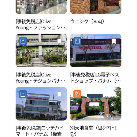
[事後免税店]Olive
ウェシク（외식）
食蔵
Young・ファッションア
展望
イランドテジョン（大
공원
田）店(올리브영 패션아
일랜드대전점)
[事後免税店]Olive
[事後免税店]LG電子ベス
ハン
Young・テジョンパナム
トショップ・パナム（板
밭종
（大田板岩）店(올리브
岩）店(LG전자 베스트샵
영 대전판암점)
판암점)
[事後免税店]ロッテハイ
別天地食堂（별천지식
宝文
マート・パナム（板岩）
당）
道（보