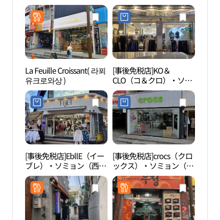
ン（釜山西面）店(다이
店(ZARA 서면점)
소 부산서면점)
La Feuille Croissant( 라푀
[事後免税店]KO＆
田浦
유크로와상 )
CLO（コ＆クロ）・ソミ
길）
ョン（西面）店(코앤클
로 서면점)
[事後免税店]EbllE（イー
[事後免税店]crocs（クロ
田浦
ブレ）・ソミョン（西
ックス）・ソミョン（西
리）
面）店(이블래 서면점)
面）店(크록스 서면점)