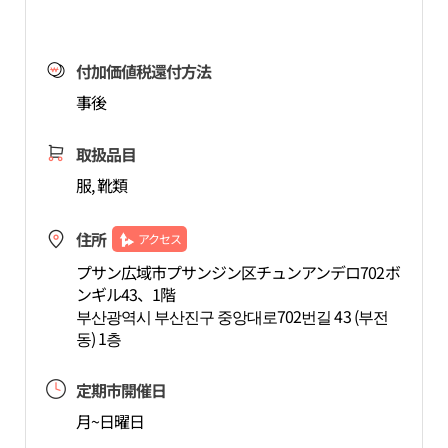
付加価値税還付方法
事後
取扱品目
服, 靴類
住所
アクセス
プサン広域市プサンジン区チュンアンデロ702ボ
ンギル43、1階
부산광역시 부산진구 중앙대로702번길 43 (부전
동) 1층
定期市開催日
月~日曜日