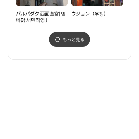
パルパダク 西面直営( 발
ウジョン（우정）
虎川
빠닭 서면직영 )
もっと見る