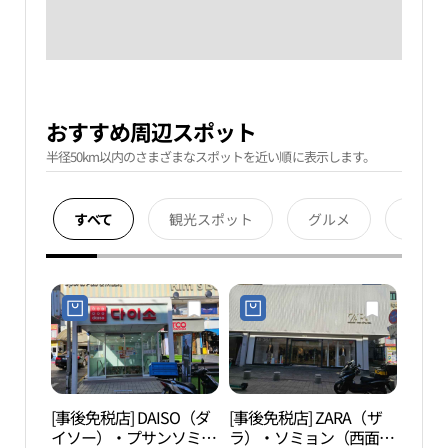
おすすめ周辺スポット
半径50km以内のさまざまなスポットを近い順に表示します。
すべて
観光スポット
グルメ
宿泊
[事後免税店] DAISO（ダ
[事後免税店] ZARA（ザ
田浦
イソー）・プサンソミョ
ラ）・ソミョン（西面）
페거