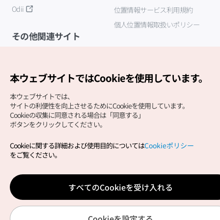
Odii
位置情報サービス利用規約
個人位置情報取扱いポリシー
その他関連サイト
韓国観光公社
K-MICE
本ウェブサイトではCookieを使用しています。
本ウェブサイトでは、
サイトの利便性を向上させるためにCookieを使用しています。
Cookieの収集に同意される場合は「同意する」
ボタンをクリックしてください。
Cookieに関する詳細および使用目的については
Cookieポリシー
Copyright (c) Korea Tourism Organization All Rights
をご覧ください。
Reserved.
サイトエラー報告
公式メール
japanese@knto.or.kr
すべてのCookieを受け入れる
Cookieを設定する