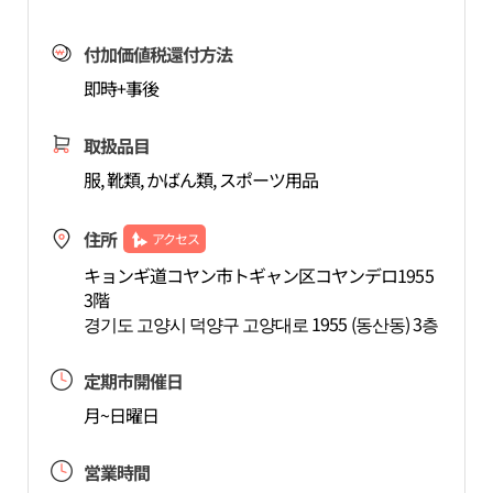
付加価値税還付方法
即時+事後
取扱品目
服, 靴類, かばん類, スポーツ用品
住所
アクセス
キョンギ道コヤン市トギャン区コヤンデロ1955
3階
경기도 고양시 덕양구 고양대로 1955 (동산동) 3층
定期市開催日
月~日曜日
営業時間