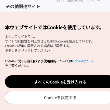
個人位置情報取扱いポリシー
その他関連サイト
韓国観光公社
K-MICE
本ウェブサイトではCookieを使用しています。
本ウェブサイトでは、
サイトの利便性を向上させるためにCookieを使用しています。
Cookieの収集に同意される場合は「同意する」
ボタンをクリックしてください。
Cookieに関する詳細および使用目的については
Cookieポリシー
Copyright (c) Korea Tourism Organization All Rights
をご覧ください。
Reserved.
サイトエラー報告
公式メール
japanese@knto.or.kr
すべてのCookieを受け入れる
Cookieを設定する