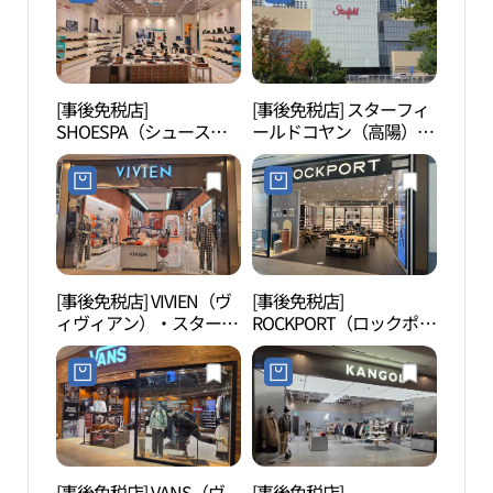
드 고양점)
필드 고양점)
[事後免税店]
[事後免税店] スターフィ
高陽
SHOESPA（シュース
ールドコヤン（高陽）店
界遺
パ）・スターフィールド
(스타필드 고양점)
（고양
コヤン（高陽）店(슈스
세계
파 스타필드 고양점)
[事後免税店] VIVIEN（ヴ
[事後免税店]
高陽
ィヴィアン）・スターフ
ROCKPORT（ロックポー
［ユ
ィールドコヤン（高陽）
ト）・スターフィールド
化遺
店(비비안 스타필드 고양
コヤン（高陽）店(락포
릉（장
점)
트 스타필드 고양점)
코 세
[事後免税店] VANS（ヴ
[事後免税店]
サビ