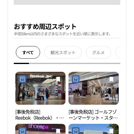
おすすめ周辺スポット
半径50km以内のさまざまなスポットを近い順に表示します。
すべて
観光スポット
グルメ
宿泊
[事後免税店]
[事後免税店] ゴールフゾ
アク
Reebok（Reebok）・ス
ーンマーケット・スター
（아
ターフィールドコヤン
フィールドコヤン（高
（高陽）店(리복 스타필
陽）店(골프존마켓 스타