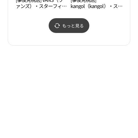
ァンズ）・スターフィー
kangol（kangol）・スタ
미술
ルドコヤン（高陽）店
ーフィールドコヤン（高
(반스 스타필드 고양점)
陽）店(캉골 스타필드 고
양점)
もっと見る