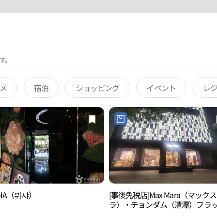
す。
メ
宿泊
ショッピング
イベント
レ
HA（뮈샤）
[事後免税店]Max Mara（マック
ラ）・チョンダム（清潭）フラ
シップ(막스마라 청담 플래그십)