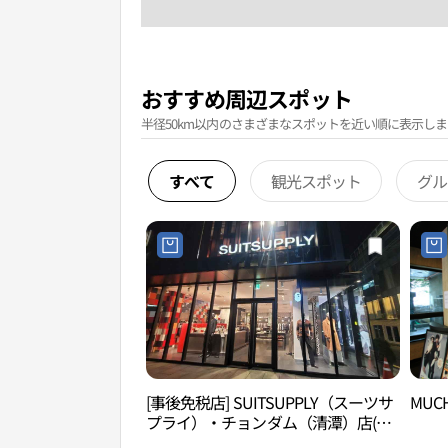
おすすめ周辺スポット
半径50km以内のさまざまなスポットを近い順に表示しま
すべて
観光スポット
グル
[事後免税店] SUITSUPPLY（スーツサ
MUC
プライ）・チョンダム（清潭）店(수
트서플라이 청담점)