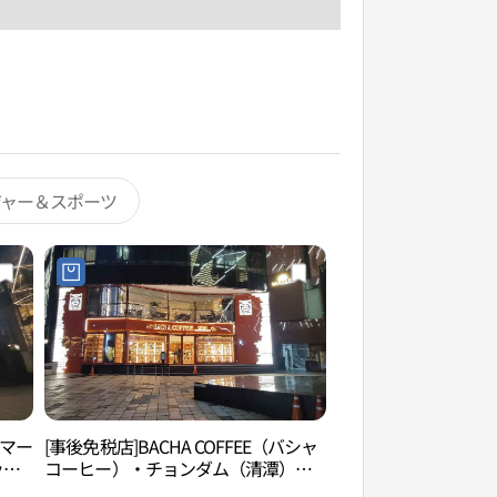
ジャー＆スポーツ
スマー
[事後免税店]BACHA COFFEE（バシャ
清潭ファッション通
ッグ
コーヒー）・チョンダム（清潭）フ
리）
ラッグシップストア(바샤커피 청담 플