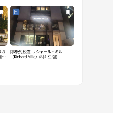
래그십 스토어)
ラガ
[事後免税店] リシャール・ミル
ヒャンキオク(향기억
페라
（Richard Mille）(리차드 밀)