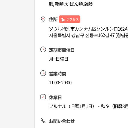
服, 靴類, かばん類, 雑貨
住所
アクセス
ソウル特別市カンナム区ソンルンロ162ギ
서울특별시 강남구 선릉로162길 47 (청담동
定期市開催日
月~日曜日
営業時間
11:00~20:00
休業日
ソルナル（旧暦1月1日）・秋夕（旧暦8月
お問い合わせ