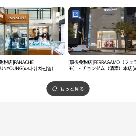
免税店]PANACHE
[事後免税店]FERRAGAMO（フェ
SUNYOUNG(파나쉬 차선영)
モ）・チョンダム（清潭）本店(
가모 청담본점)
もっと見る