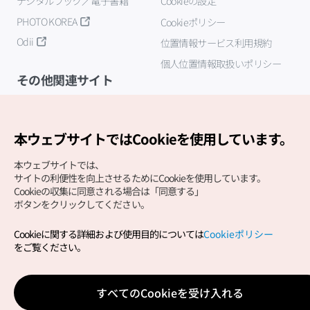
デジタルブック／電子書籍
Cookieの設定
PHOTO KOREA
Cookieポリシー
Odii
位置情報サービス利用規約
個人位置情報取扱いポリシー
その他関連サイト
韓国観光公社
K-MICE
本ウェブサイトではCookieを使用しています。
本ウェブサイトでは、
サイトの利便性を向上させるためにCookieを使用しています。
Cookieの収集に同意される場合は「同意する」
ボタンをクリックしてください。
Cookieに関する詳細および使用目的については
Cookieポリシー
Copyright (c) Korea Tourism Organization All Rights
をご覧ください。
Reserved.
サイトエラー報告
公式メール
japanese@knto.or.kr
すべてのCookieを受け入れる