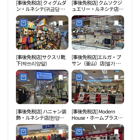
[事後免税店] クィグムダ
[事後免税店] クムソクジ
三楽
ン・ルネシテ(귀금당 르
ュエリー・ルネシテ店
태공
네시떼)
(금석쥬얼리 르네시떼점)
[事後免税店]サクスリ靴
[事後免税店]エルガ・プ
乗鶴
下(싹쓰리양말)
サン（釜山）店(엘가 부
산점)
[事後免税店] ハニャン装
[事後免税店] Modern
三光
飾・ルネシテ店(한양장
House・ホームプラスソ
식 르네시떼점)
ブサン（西釜山）店(모
던하우스 홈플러스 서부
산점)