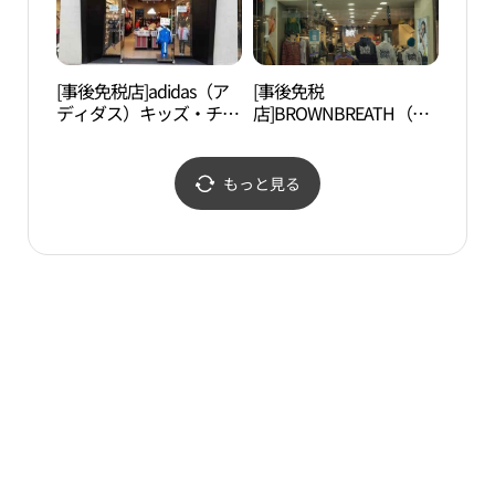
[事後免税店]adidas（ア
[事後免税
済州
ディダス）キッズ・チェ
店]BROWNBREATH（ブ
혈）
ジュ（済州）店(아디다
ラウンブレス）・チェジ
스키즈 제주점)
ュチルソン（済州七星）
店(브라운브레스 제주칠
もっと見る
성점)