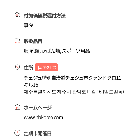
付加価値税還付方法
事後
取扱品目
服, 靴類, かばん類, スポーツ用品
住所
アクセス
チェジュ特別自治道チェジュ市クァンドクロ11
ギル16
제주특별자치도 제주시 관덕로11길 16 (일도일동)
ホームページ
www.nbkorea.com
定期市開催日