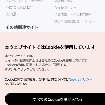
デジタルブック／電子書籍
Cookieの設定
PHOTO KOREA
Cookieポリシー
Odii
位置情報サービス利用規約
個人位置情報取扱いポリシー
その他関連サイト
韓国観光公社
K-MICE
本ウェブサイトではCookieを使用しています。
本ウェブサイトでは、
サイトの利便性を向上させるためにCookieを使用しています。
Cookieの収集に同意される場合は「同意する」
ボタンをクリックしてください。
Cookieに関する詳細および使用目的については
Cookieポリシー
Copyright (c) Korea Tourism Organization All Rights
をご覧ください。
Reserved.
サイトエラー報告
公式メール
japanese@knto.or.kr
すべてのCookieを受け入れる