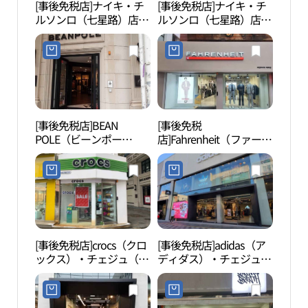
[事後免税店]ナイキ・チ
[事後免税店]ナイキ・チ
済州
ルソンロ（七星路）店
ルソンロ（七星路）店
아）
(나이키 칠성로점)
(나이키칠성로점)
[事後免税店]BEAN
[事後免税
観徳
POLE（ビーンポー
店]Fahrenheit（ファーレ
（제
ル）・チェジュ（済州）
ンハイト）・チェジュ
店(빈폴 제주점)
（済州）店(파렌하이트
제주점)
[事後免税店]crocs（クロ
[事後免税店]adidas（ア
済州
ックス）・チェジュ（済
ディダス）・チェジュ
ル・
州）店(크록스 제주점)
（済州）店(아디다스 제
엔탈
주점)