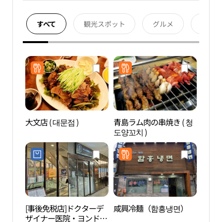
すべて
観光スポット
グルメ
宿泊
大文店 ( 대문점 )
青島ラム肉の串焼き ( 청
シー
도양꼬치 )
ク（
[事後免税店]ドクターデ
咸興冷麺（함흥냉면）
汝矣
ザイナー医院・ヨンドゥ
（여