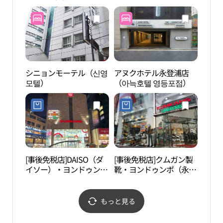
ンポ（永登浦）(닥터디
자이너의원 영등포)
シニョンモーテル（신영
アヌクホテル永登浦店
ソウ
모텔）
（아늑호텔 영등포점）
[事後免税店]DAISO（ダ
[事後免税店]クムガン製
韓国証
イソー）・ヨンドゥンポ
靴・ヨンドゥンポ（永登
館 （
（永登浦）駅店(다이소
浦）本店(금강제화 영등
홍보
영등포역점)
포본점)
もっと見る