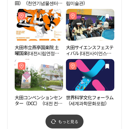
田）（천연기념물센터
립미술관）
田）
（대전））
（대
大田市立燕亭国楽院 土
大田サイエンスフェステ
大田
曜国楽(대전시립연정국
ィバル (대전사이언스페
ター（
악단 토요국악)
스티벌)
션센터
大田コンベンションセン
世界科学文化フォーラム
大田
ター（DCC）（대전 컨벤
（세계과학문화포럼）
エン
션센터（DCC））
트앤
もっと見る