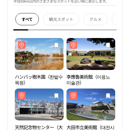
半径50km以内のさまざまなスポットを近い順に表示します。
すべて
観光スポット
グルメ
宿泊
ハンバッ樹木園（한밭수
李應魯美術館（이응노
ハン
목원）
미술관）
목원
天然記念物センター（大
大田市立美術館（대전시
天然