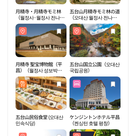
月精寺・月精寺モミ林
五台山月精寺モミ林の道
月精
（월정사·월정사 전나무
（오대산 월정사 전나무
（월정
숲）
숲길）
숲）
月精寺 聖宝博物館（平
五台山国立公園（오대산
月精
昌）（월정사 성보박물
국립공원）
昌）
관（평창））
관（
五台山民俗食堂 (오대산
ケンジントンホテル平昌
大関
민속식당)
（켄싱턴 호텔 평창）
눈꽃