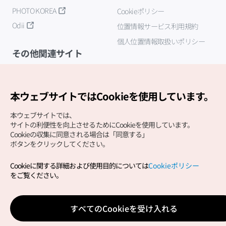
PHOTO KOREA
Cookieポリシー
Odii
位置情報サービス利用規約
個人位置情報取扱いポリシー
その他関連サイト
韓国観光公社
K-MICE
本ウェブサイトではCookieを使用しています。
本ウェブサイトでは、
サイトの利便性を向上させるためにCookieを使用しています。
Cookieの収集に同意される場合は「同意する」
ボタンをクリックしてください。
Cookieに関する詳細および使用目的については
Cookieポリシー
Copyright (c) Korea Tourism Organization All Rights
をご覧ください。
Reserved.
サイトエラー報告
公式メール
japanese@knto.or.kr
すべてのCookieを受け入れる