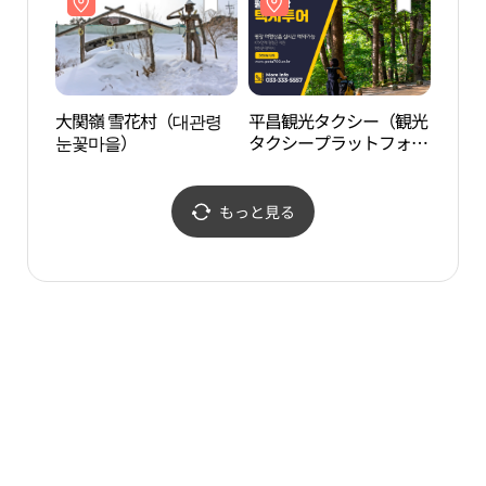
大関嶺 雪花村（대관령
平昌観光タクシー（観光
アル
눈꽃마을）
タクシープラットフォー
펜시아
ム）(평창관광택시(관광
택시 플랫폼))
もっと見る