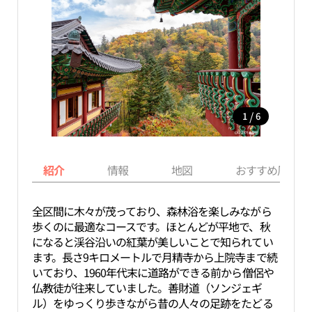
/
1
6
紹介
情報
地図
おすすめ周辺ス
全区間に木々が茂っており、森林浴を楽しみながら
歩くのに最適なコースです。ほとんどが平地で、秋
になると渓谷沿いの紅葉が美しいことで知られてい
ます。長さ9キロメートルで月精寺から上院寺まで続
いており、1960年代末に道路ができる前から僧侶や
仏教徒が往来していました。善財道（ソンジェギ
ル）をゆっくり歩きながら昔の人々の足跡をたどる