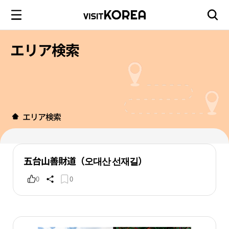
エリア検索
エリア検索
五台山善財道（오대산 선재길）
0
0