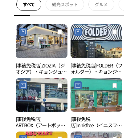
すべて
観光スポット
グルメ
宿泊
[事後免税店]ZIOZIA（ジ
[事後免税店]FOLDER（フ
慶州
オジア）・キョンジュ
ォルダー）・キョンジュ
スコ
（慶州）店(지오지아 경
（慶州）店(폴더 경주점)
사유적
주점)
계문화
[事後免税店]
[事後免税
鳳凰
ARTBOX（アートボック
店]Innisfree（イニスフリ
(경주
ス）・キョンジュ（慶
ー）・キョンジュ（慶
州）店(아트박스 경주점)
州）店(이니스프리 경주