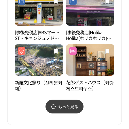
점)
[事後免税店]ABSマート
[事後免税店]Holika
金冠
ST・キョンジュノドン
Holika(ホリカホリカ)・
（慶州路東）店(ABC마트
キョンジュ（慶州）店
ST 경주노동점)
(홀리카홀리카 경주점)
新羅文化祭り（신라문화
花郎ゲストハウス（화랑
慶州
제）
게스트하우스）
（경
もっと見る