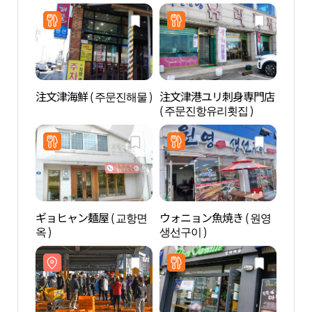
注文津海鮮 ( 주문진해물 )
注文津港ユリ刺身専門店
注文
( 주문진항유리횟집 )
대）
ギョヒャン麺屋 ( 교항면
ウォニョン魚焼き ( 원영
牛石
옥 )
생선구이 )
들바