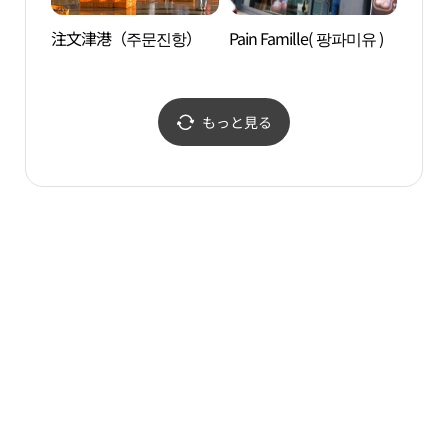
注文津港（주문진항）
Pain Famille( 팡파미유 )
注文津
真ロ
（주문
진 
장）
もっと見る