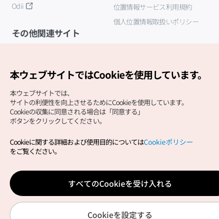
Odii
位置情報サービス利用規約
個人位置情報取扱いポリシー
その他関連サイト
韓国観光公社
K-MICE
本ウェブサイトではCookieを使用しています。
本ウェブサイトでは、
サイトの利便性を向上させるためにCookieを使用しています。
Cookieの収集に同意される場合は「同意する」
ボタンをクリックしてください。
Cookieに関する詳細および使用目的については
Cookieポリシー
Copyright (c) Korea Tourism Organization All Rights
をご覧ください。
Reserved.
サイトエラー報告
公式メール
japanese@knto.or.kr
すべてのCookieを受け入れる
Cookieを設定する