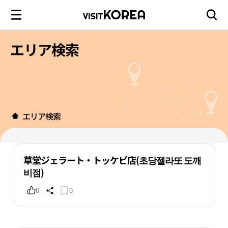
エリア検索
エリア検索
草堂ジェラート・トッケビ店(초당젤라또 도깨
비점)
0
0