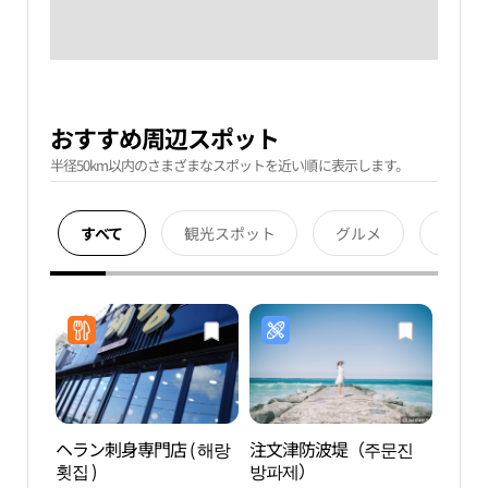
おすすめ周辺スポット
半径50km以内のさまざまなスポットを近い順に表示します。
すべて
観光スポット
グルメ
宿泊
ヘラン刺身専門店 ( 해랑
注文津防波堤（주문진
注文
횟집 )
방파제）