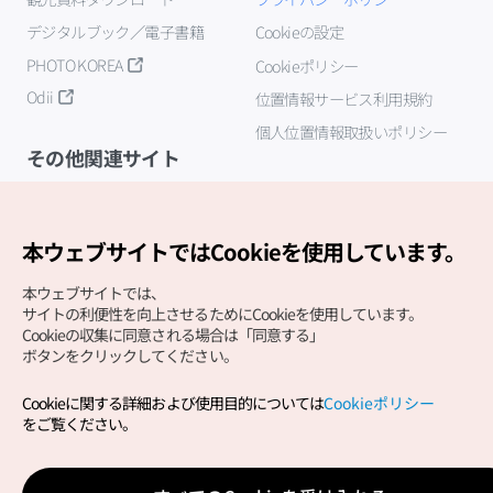
デジタルブック／電子書籍
Cookieの設定
PHOTO KOREA
Cookieポリシー
Odii
位置情報サービス利用規約
個人位置情報取扱いポリシー
その他関連サイト
韓国観光公社
K-MICE
本ウェブサイトではCookieを使用しています。
本ウェブサイトでは、
サイトの利便性を向上させるためにCookieを使用しています。
Cookieの収集に同意される場合は「同意する」
ボタンをクリックしてください。
Cookieに関する詳細および使用目的については
Cookieポリシー
Copyright (c) Korea Tourism Organization All Rights
をご覧ください。
Reserved.
サイトエラー報告
公式メール
japanese@knto.or.kr