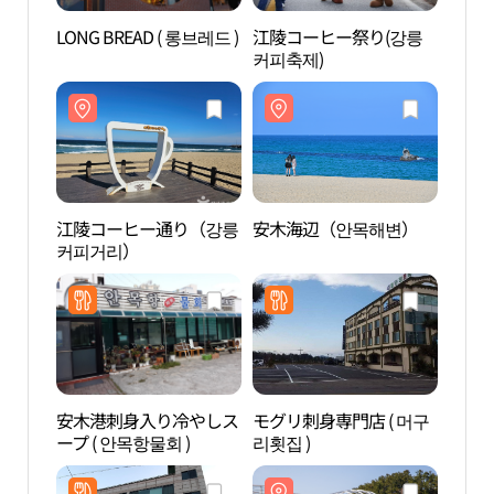
LONG BREAD ( 롱브레드 )
江陵コーヒー祭り(강릉
江陵
커피축제)
커피
江陵コーヒー通り（강릉
安木海辺（안목해변）
ソル
커피거리）
리）
安木港刺身入り冷やしス
モグリ刺身専門店 ( 머구
南項
ープ ( 안목항물회 )
리횟집 )
浴場
항진