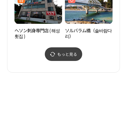
ヘソン刺身専門店 ( 해성
ソルバラム橋（솔바람다
草堂
횟집 )
리）
을）
もっと見る