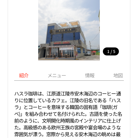
/
1
5
紹介
メニュー
情報
地図
ハスラ珈琲は、江原道江陵市安木海辺のコーヒー通
りに位置しているカフェ。江陵の旧名である「ハス
ラ」とコーヒーを意味する韓国の固有語「珈琲(ガ
ベ)」を組み合わせて名付けられた。古語を使った名
前のように、文明開化時期風のインテリアに仕上げ
た。高級感のある欧州王族の宮殿や宴会場のような
雰囲気が漂う。窓際から見える安木海辺の眺めは最