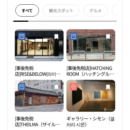
すべて
観光スポット
グルメ
宿泊
[事後免税
[事後免税店]HATCHING
ギャ
店]RISE&BELOW(라이즈
ROOM（ハッチングルー
러리 
앤빌로우)
ム）・ソチョン（西村）
(해칭룸 서촌)
[事後免税
ギャラリー・シモン（갤
GROU
店]THEILMA（ザイル
러리 시몬）
（그