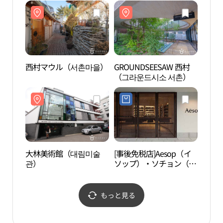
マ）・ソウルフラッグシ
ップストア(더일마 서울
플래그십 스토어)
西村マウル（서촌마을）
GROUNDSEESAW 西村
国立
（그라운드시소 서촌）
궁박
大林美術館（대림미술
[事後免税店]Aesop（イ
青瓦
관）
ソップ）・ソチョン（西
대 사
村）(이솝 서촌)
もっと見る