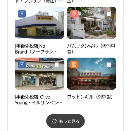
ト・プンサン（豊山）店
스）
（고
(이마트 풍산점)
[事後免税店]No
パムリダンギル（밤리단
Laf
Brand（ノーブラン
길）
ド）・コヤンプンドン
（高陽楓洞）店(노브랜
드 고양풍동점)
[事後免税店] Olive
ワットンギル（와떤길）
テー
Young・イルサンベンマ
（Zo
（一山白馬）店(올리브
원 쥬
영 일산백마점)
もっと見る