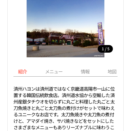
/
1
5
紹介
メニュー
情報
地図
済州ハヨンは済州道ではなく京畿道高陽市一山に位
置する韓国伝統飲食店。済州道水協から空輸した済
州産銀タチウオを切らずに丸ごと料理した丸ごと太
刀魚焼きと丸ごと太刀魚の煮付けがセットで味わえ
るユニークなお店です。太刀魚焼きや太刀魚の煮付
けと、アマダイ焼き、サバ焼きなどをセットにした
さまざまなメニューもありリーズナブルに味わうこ