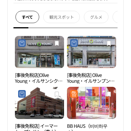
すべて
観光スポット
グルメ
宿泊
[事後免税店]Olive
[事後免税店] Olive
パム
Young・イルサンシクサ
Young・イルサンプンド
길）
（一山食寺）店(올리브
ン（一山楓洞）店(올리
영 일산식사점)
브영 일산풍동점)
[事後免税店] イーマー
BB HAUS（비비하우
高陽